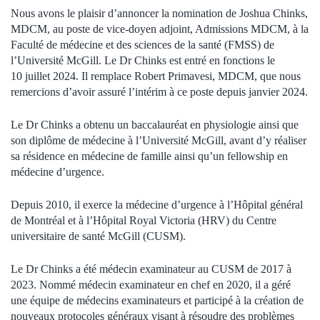
Nous avons le plaisir d
’
annoncer la nomination de Joshua
Chinks
,
MDCM, au poste de vice-doyen adjoint, Admissions MDCM, à la
Faculté de médecine et des sciences de la santé (FMSS) de
l
’
Université McGill. Le Dr
Chinks
est entré en fonctions le
10
juillet 2024. Il remplace Robert Primavesi, MDCM, que nous
remercions d
’
avoir assuré l
’
intérim à ce poste depuis janvier 2024.
Le Dr
Chinks
a obtenu un baccalauréat en physiologie ainsi que
son diplôme de médecine à l
’
Université McGill, avant d
’
y réaliser
sa résidence en médecine de famille ainsi qu
’
un
fellowship
en
médecine d
’
urgence.
Depuis 2010, il exerce la médecine d
’
urgence à l
’
Hôpital général
de Montréal et à l
’
Hôpital Royal Victoria (HRV) du Centre
universitaire de santé McGill (CUSM).
Le Dr
Chinks
a été médecin examinateur au CUSM de 2017 à
2023. Nommé médecin examinateur en chef en 2020, il a géré
une équipe de médecins examinateurs et participé à la création de
nouveaux protocoles généraux visant à résoudre des problèmes