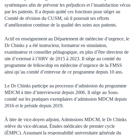
systémiques afin de prévenir les préjudices et l
’
insatisfaction vécus
par les patients. Il a depuis quitté ces fonctions pour siéger au
Comité de révision
du
CUSM, où il poursuit ses efforts
d
’
amélioration continue de la qualité des soins aux patients.
Actif en enseignement au Département de médecine d
’
urgence, le
Dr
Chinks
y a été instructeur, formateur en simulation,
examinateur et conseiller pédagogique, en plus d
’
être directeur de
site d
’
externat à l
’
HRV de 2015 à 2023. Il siège au comité du
programme de
fellowship
en médecine d
’
urgence de la FMSS
ainsi qu
’
au comité d
’
entrevue de ce programme depuis 10
ans.
Le Dr
Chinks
participe au processus d
’
admission du programme
MDCM à titre d
’
intervieweur depuis 2006. Il siège au Sous-
comité sur les pratiques exemplaires d
’
admission MDCM depuis
2016 et le préside depuis 2019.
À titre de vice-doyen adjoint, Admissions MDCM, le Dr
Chinks
relève du vice-décanat, Études médicales de premier cycle
(ÉMPC). Assumant la responsabilité universitaire générale du