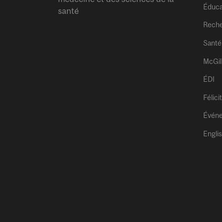
Éduca
santé
Rech
Santé
McGil
ÉDI
Félici
Évén
Engli