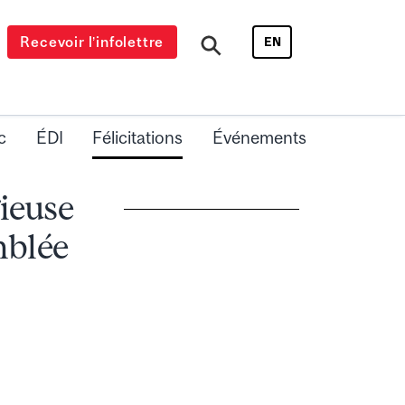
Recevoir l’infolettre
EN
c
ÉDI
Félicitations
Événements
gieuse
mblée