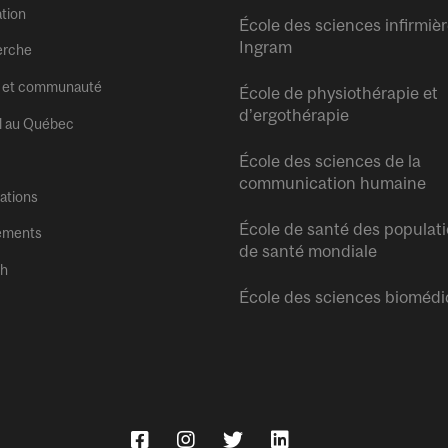
tion
École des sciences infirmiè
Ingram
erche
 et communauté
École de physiothérapie et
d’ergothérapie
l au Québec
École des sciences de la
communication humaine
tations
École de santé des populati
ements
de santé mondiale
sh
École des sciences biomédi