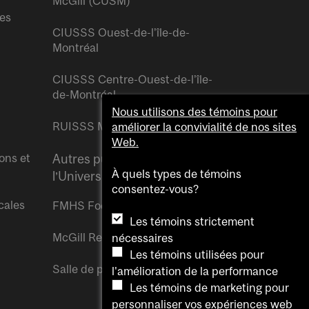
McGill (CUSM)
res
CIUSSS Ouest-de-l’île-de-
Montréal
CIUSSS Centre-Ouest-de-l’île-
de-Montréal
Nous utilisons des témoins pour
RUISSS McGill
améliorer la convivialité de nos sites
Web.
ons et
Autres publications de
À quels types de témoins
l’Université McGill
consentez-vous?
cales
FMHS Focus
Les témoins strictement
McGill Reporter
nécessaires
Les témoins utilisées pour
Salle de presse McGill
l'amélioration de la performance
Les témoins de marketing pour
personnaliser vos expériences web