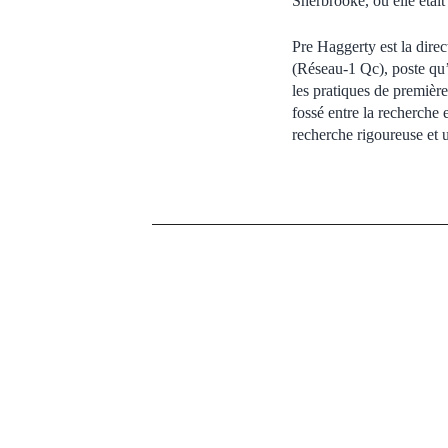
Sherbrooke, où elle était
Pre Haggerty est la dire
(Réseau-1 Qc), poste qu’
les pratiques de premièr
fossé entre la recherche 
recherche rigoureuse et u