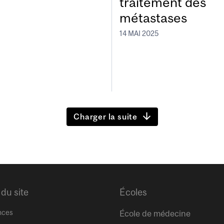
traitement des
métastases
14 MAI 2025
Charger la suite
 du site
Écoles
nces
École de médecine