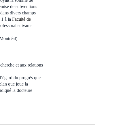
royait la somme de
remise de subventions
s dans divers champs
 1 à la
Faculté de
ofessoral suivants
 Montréal)
echerche et aux relations
 l’égard du progrès que
plan que joue la
indiqué la docteure