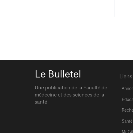
Le Bulletel
Liens
Une publication de la Faculté de
Anno
médecine et des sciences de la
Éduca
santé
Rech
Santé
McGil