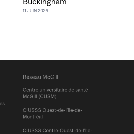
Buckingham
11 JUIN 2026
Réseau McGill
Centre universitaire de santé
McGill (CUSM)
res
CIUSSS Ouest-de-l’île-de-
Montréal
CIUSSS Centre-Ouest-de-l’île-