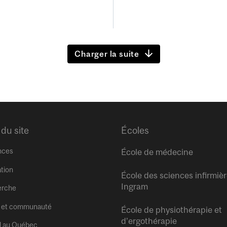
Charger la suite
 du site
Écoles
nces
École de médecine
tion
École des sciences infirmiè
Ingram
erche
 et communauté
École de physiothérapie et
d’ergothérapie
l au Québec