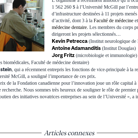
L’organisme a récemment annoncé qu’il oct
1 562 260 $ à l’Université McGill par l’ent
d’infrastructure destinées à 11 projets mené
d’activité, dont 3 à la
Faculté de médecine
et
médecine dentaire
. Les membres du corps pr
dirigeront les projets sélectionnés…
Kevin Petrecca
(Institut neurologique de
Antoine Adamanditis
(Institut Douglas)
Jorg Fritz
(microbiologie et immunologie)
s biomédicales, Faculté de médecine dentaire)
stein
, qui a récemment entrepris les fonctions de vice-principale à la r
ersité McGill, a souligné l’importance de ces prix.
prix de la Fondation canadienne pour l’innovation joue un rôle capital à
de recherche. Nous sommes très heureux de souligner le rôle de premier 
utien des initiatives novatrices entreprises au sein de l’Université », a 
Articles connexes