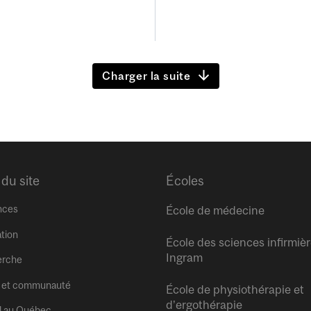
Charger la suite
 du site
Écoles
nces
École de médecine
tion
École des sciences infirmiè
Ingram
erche
 et communauté
École de physiothérapie et
d’ergothérapie
l au Québec