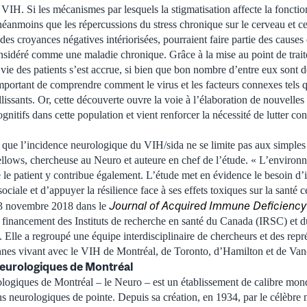
VIH. Si les mécanismes par lesquels la stigmatisation affecte la fonctio
éanmoins que les répercussions du stress chronique sur le cerveau et cer
s croyances négatives intériorisées, pourraient faire partie des causes 
nsidéré comme une maladie chronique. Grâce à la mise au point de trait
e vie des patients s’est accrue, si bien que bon nombre d’entre eux sont
 important de comprendre comment le virus et les facteurs connexes tels q
eillissants. Or, cette découverte ouvre la voie à l’élaboration de nouvell
gnitifs dans cette population et vient renforcer la nécessité de lutter cont
 que l’incidence neurologique du VIH/sida ne se limite pas aux simples 
llows, chercheuse au Neuro et auteure en chef de l’étude. « L’environ
 le patient y contribue également. L’étude met en évidence le besoin d’i
sociale et d’appuyer la résilience face à ses effets toxiques sur la santé c
Journal of Acquired Immune Deficienc
 13 novembre 2018 dans le
 financement des Instituts de recherche en santé du Canada (IRSC) et 
 Elle a regroupé une équipe interdisciplinaire de chercheurs et des repr
es vivant avec le VIH de Montréal, de Toronto, d’Hamilton et de Van
l neurologiques de Montréal
urologiques de Montréal – le Neuro – est un établissement de calibre mon
ins neurologiques de pointe. Depuis sa création, en 1934, par le célèbre