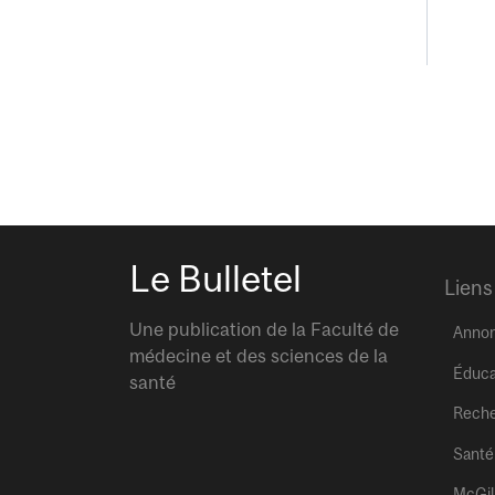
Le Bulletel
Liens
Une publication de la Faculté de
Anno
médecine et des sciences de la
Éduca
santé
Rech
Santé
McGil