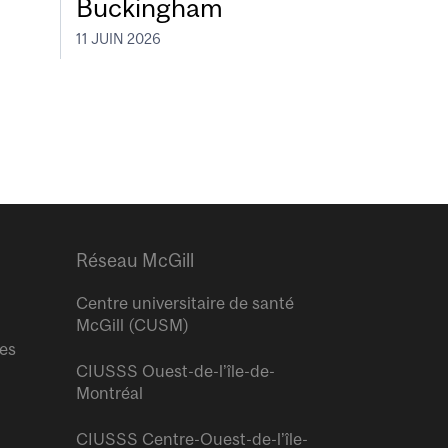
Buckingham
11 JUIN 2026
Réseau McGill
Centre universitaire de santé
McGill (CUSM)
res
CIUSSS Ouest-de-l’île-de-
Montréal
CIUSSS Centre-Ouest-de-l’île-