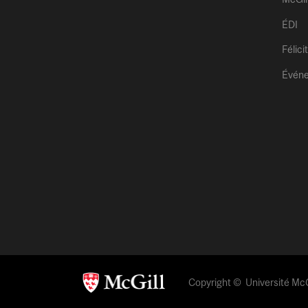
ÉDI
Félici
Évén
Copyright © Université McGi