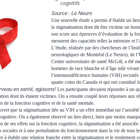
cognitifs
Source : Le Neuro
Une nouvelle étude a permis d’établir un lien
la stigmatisation dont dit être victime un ho
son score aux épreuves d’évaluation de la fon
mesurent des capacités telles la mémoire et l’
L’étude, réalisée par des chercheurs de l’Insti
neurologiques de Montréal (Le Neuro), de l’
Centre universitaire de santé McGill, a été 
hommes de race blanche et d’âge mûr vivant 
l’immunodéficience humaine (VIH) recrutés 
quatre coins du Canada et qui ont constitué l
rveau en santé, agissons!
Les participants devaient répondre à un qu
ation dont ils étaient victimes. On a ensuite couplé leurs réponses aux ré
 de la fonction cognitive et de la santé mentale.
ert que la stigmatisation liée au VIH a un effet immédiat sur l’anxiété e
cognitive. On a également observé un lien direct, bien que moins marqué,
n de ses effets sur la fonction cognitive, la stigmatisation a été associée
és sociales et à une perturbation du fonctionnement dans la vie de tous le
re à établir une relation franche entre la stigmatisation et le rendement c