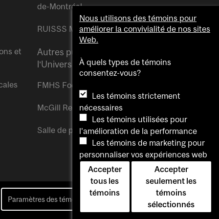
de-Montréal
Nous utilisons des témoins pour
RUISSS McGill
améliorer la convivialité de nos sites
Web.
ons et
Autres publications de
À quels types de témoins
l’Université McGill
consentez-vous?
cales
FMHS Focus
Les témoins strictement
nécessaires
McGill Reporter
Les témoins utilisées pour
Salle de presse McGill
l'amélioration de la performance
Les témoins de marketing pour
personnaliser vos expériences web
Accepter
Accepter
tous les
seulement les
témoins
témoins
Paramètres des témoins
Pour nous joindre
sélectionnés