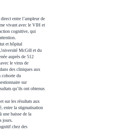
 direct entre l’ampleur de
mme vivant avec le VIH et
ction cognitive, qui
attention.
tut et hôpital
Université McGill et du
menée auprès de 512
avec le virus de
dans des cliniques aux
a cohorte du
estionnaire sur
sultats qu’ils ont obtenus
t sur les résultats aux
 entre la stigmatisation
 à une baisse de la
s jours.
ognitif chez des