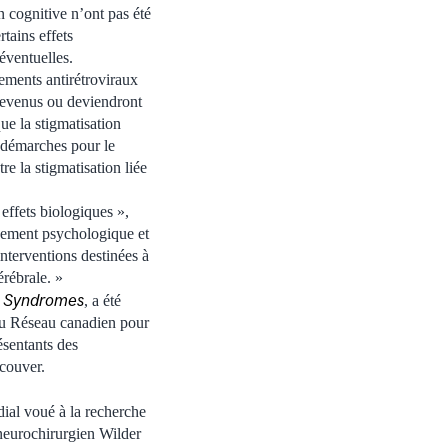
n cognitive n’ont pas été
tains effets
éventuelles.
ements antirétroviraux
 devenus ou deviendront
ue la stigmatisation
es démarches pour le
re la stigmatisation liée
effets biologiques »,
nement psychologique et
nterventions destinées à
érébrale. »
y Syndromes
, a été
du Réseau canadien pour
ésentants des
couver.
dial voué à la recherche
 neurochirurgien Wilder