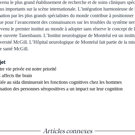
venu le plus grand établissement de recherche et de soins cliniques spé
us importants sur la scène internationale. L’intégration harmonieuse de 
rmation par les plus grands spécialistes du monde contribue à positionn
ue pour l’avancement des connaissances sur les troubles du système nerv
venu le premier institut au monde à adopter sans réserve le concept de 
nce ouverte Tanenbaum. L’Institut neurologique de Montréal est un instit
ersité McGill. L’Hôpital neurologique de Montréal fait partie de la mi
de santé McGill.
jet
re vie privée est notre priorité
ffects the brain
liée au sida diminuerait les fonctions cognitives chez les hommes
isation des personnes séropositives a un impact sur leur cognition
Articles connexes