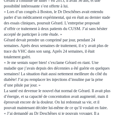
Gérard a continué de lutter – en 2013, il avait 56 ans, et une
possibilité intéressante s’est offerte à lui.
« Lors d’un congrès à Boston, le Dr Deschênes avait entendu
parler d’un médicament expérimental, qui en était au dernier stade
des essais cliniques, poursuit Gérard. L’entreprise proposait
d’offrir ce traitement à deux patients du CUSM. J’ai sans hésiter
accepté de participer à cette étude. »
Gérard devait prendre un comprimé par jour, pendant 24
semaines. Après deux semaines de traitement, il n’y avait plus de
trace du VHC dans son sang. Après 24 semaines, il était
totalement guéri.
« Je me sentais super bien! s’exclame Gérard en riant. Une
maladie que j’avais depuis des décennies a été guérie en quelques
semaines! La situation était aussi nettement meilleure du côté du
diabète! J’ai pu remplacer les injections d’insuline par la prise
d’une pilule par jour. »
La santé est devenue le nouvel état normal de Gérard. Il avait plus
d’énergie, et sa capacité de concentration avait augmenté, mais il
éprouvait encore de la douleur. On lui redonnait sa vie, et il
pouvait maintenant décider lui-même de ce qu’il voulait en faire.
« J’ai demandé au Dr Deschênes si je pouvais voyager. Il a