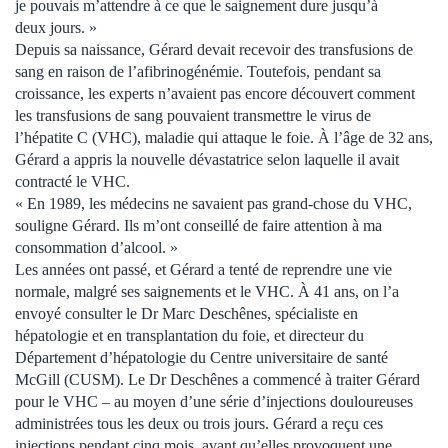
je pouvais m’attendre à ce que le saignement dure jusqu’à
deux jours. »
Depuis sa naissance, Gérard devait recevoir des transfusions de
sang en raison de l’afibrinogénémie. Toutefois, pendant sa
croissance, les experts n’avaient pas encore découvert comment
les transfusions de sang pouvaient transmettre le virus de
l’hépatite C (VHC), maladie qui attaque le foie. À l’âge de 32 ans,
Gérard a appris la nouvelle dévastatrice selon laquelle il avait
contracté le VHC.
« En 1989, les médecins ne savaient pas grand-chose du VHC,
souligne Gérard. Ils m’ont conseillé de faire attention à ma
consommation d’alcool. »
Les années ont passé, et Gérard a tenté de reprendre une vie
normale, malgré ses saignements et le VHC. À 41 ans, on l’a
envoyé consulter le Dr Marc Deschênes, spécialiste en
hépatologie et en transplantation du foie, et directeur du
Département d’hépatologie du Centre universitaire de santé
McGill (CUSM). Le Dr Deschênes a commencé à traiter Gérard
pour le VHC – au moyen d’une série d’injections douloureuses
administrées tous les deux ou trois jours. Gérard a reçu ces
injections pendant cinq mois, avant qu’elles provoquent une