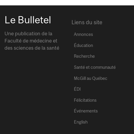
Le Bulletel
Liens du site
Une publication de la
Annonces
Faculté de médecine et
Éducation
des sciences de la santé
Recherche
Santé et communauté
McGill au Québec
ÉDI
Félicitations
Événements
English