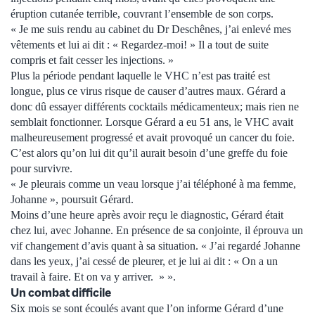
éruption cutanée terrible, couvrant l’ensemble de son corps.
« Je me suis rendu au cabinet du Dr Deschênes, j’ai enlevé mes
vêtements et lui ai dit : « Regardez-moi! » Il a tout de suite
compris et fait cesser les injections. »
Plus la période pendant laquelle le VHC n’est pas traité est
longue, plus ce virus risque de causer d’autres maux. Gérard a
donc dû essayer différents cocktails médicamenteux; mais rien ne
semblait fonctionner. Lorsque Gérard a eu 51 ans, le VHC avait
malheureusement progressé et avait provoqué un cancer du foie.
C’est alors qu’on lui dit qu’il aurait besoin d’une greffe du foie
pour survivre.
« Je pleurais comme un veau lorsque j’ai téléphoné à ma femme,
Johanne », poursuit Gérard.
Moins d’une heure après avoir reçu le diagnostic, Gérard était
chez lui, avec Johanne. En présence de sa conjointe, il éprouva un
vif changement d’avis quant à sa situation. « J’ai regardé Johanne
dans les yeux, j’ai cessé de pleurer, et je lui ai dit : « On a un
travail à faire. Et on va y arriver. » ».
Un combat difficile
Six mois se sont écoulés avant que l’on informe Gérard d’une