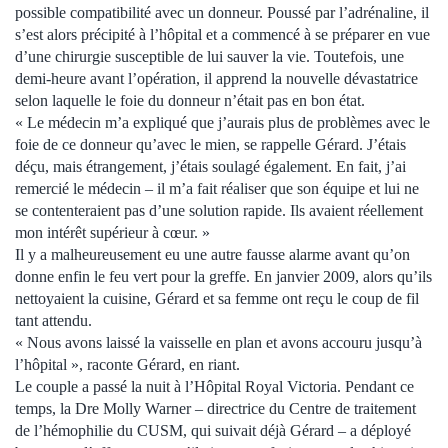
possible compatibilité avec un donneur. Poussé par l’adrénaline, il
s’est alors précipité à l’hôpital et a commencé à se préparer en vue
d’une chirurgie susceptible de lui sauver la vie. Toutefois, une
demi-heure avant l’opération, il apprend la nouvelle dévastatrice
selon laquelle le foie du donneur n’était pas en bon état.
« Le médecin m’a expliqué que j’aurais plus de problèmes avec le
foie de ce donneur qu’avec le mien, se rappelle Gérard. J’étais
déçu, mais étrangement, j’étais soulagé également. En fait, j’ai
remercié le médecin – il m’a fait réaliser que son équipe et lui ne
se contenteraient pas d’une solution rapide. Ils avaient réellement
mon intérêt supérieur à cœur. »
Il y a malheureusement eu une autre fausse alarme avant qu’on
donne enfin le feu vert pour la greffe. En janvier 2009, alors qu’ils
nettoyaient la cuisine, Gérard et sa femme ont reçu le coup de fil
tant attendu.
« Nous avons laissé la vaisselle en plan et avons accouru jusqu’à
l’hôpital », raconte Gérard, en riant.
Le couple a passé la nuit à l’Hôpital Royal Victoria. Pendant ce
temps, la Dre Molly Warner – directrice du Centre de traitement
de l’hémophilie du CUSM, qui suivait déjà Gérard – a déployé