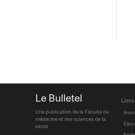
Le Bulletel
Liens
Une publication de la Faculté de
Anno
médecine et des sciences de la
Éduca
santé
Rech