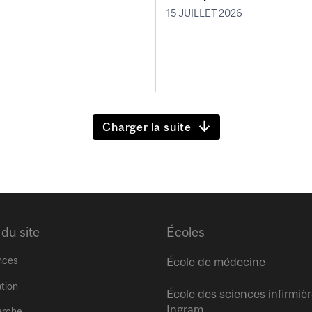
15 JUILLET 2026
Charger la suite
 du site
Écoles
nces
École de médecine
tion
École des sciences infirmiè
Ingram
erche