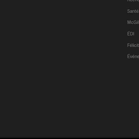
Santé
McGil
ÉDI
Félici
Évén