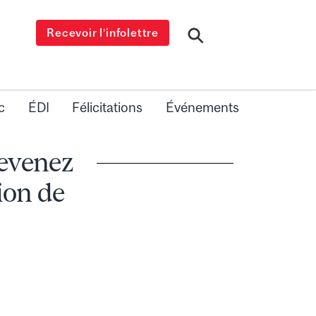
Recevoir l’infolettre
c
ÉDI
Félicitations
Événements
devenez
ion de