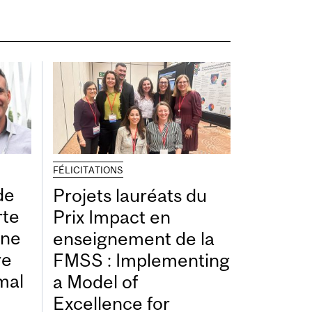
FÉLICITATIONS
de
Projets lauréats du
rte
Prix Impact en
une
enseignement de la
re
FMSS : Implementing
mal
a Model of
Excellence for