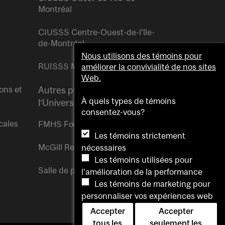
Montréal
CIUSSS Centre-Ouest-de-l’île-
de-Montréal
Nous utilisons des témoins pour
RUISSS McGill
améliorer la convivialité de nos sites
Web.
ons et
Autres publications de
À quels types de témoins
l’Université McGill
consentez-vous?
cales
FMHS Focus
Les témoins strictement
McGill Reporter
nécessaires
Les témoins utilisées pour
Salle de presse McGill
l'amélioration de la performance
Les témoins de marketing pour
personnaliser vos expériences web
Accepter
Accepter
tous les
seulement les