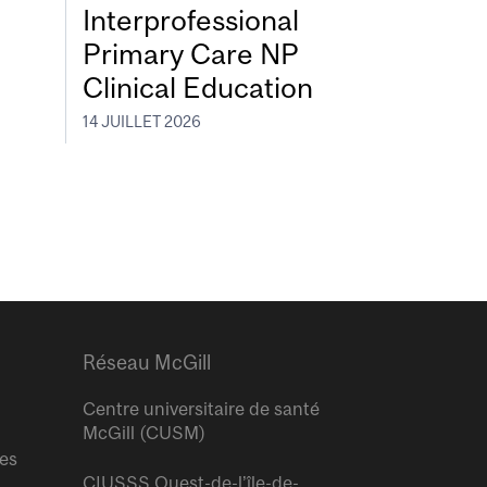
Interprofessional
Primary Care NP
Clinical Education
14 JUILLET 2026
Réseau McGill
Centre universitaire de santé
McGill (CUSM)
res
CIUSSS Ouest-de-l’île-de-