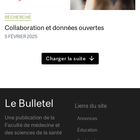
RECHERCHE
Collaboration et données ouvertes
5 FÉVRIER 2025
Charger la suite
Le Bulletel
Liens du site
Une publication de la
Annonces
Faculté de médecine et
Éducation
des sciences de la santé