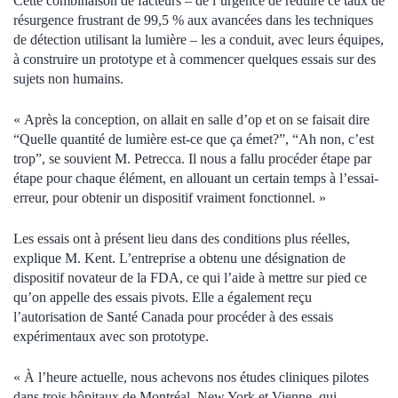
Cette combinaison de facteurs – de l’urgence de réduire ce taux de
résurgence frustrant de 99,5 % aux avancées dans les techniques
de détection utilisant la lumière – les a conduit, avec leurs équipes,
à construire un prototype et à commencer quelques essais sur des
sujets non humains.
« Après la conception, on allait en salle d’op et on se faisait dire
“Quelle quantité de lumière est-ce que ça émet?”, “Ah non, c’est
trop”, se souvient M. Petrecca. Il nous a fallu procéder étape par
étape pour chaque élément, en allouant un certain temps à l’essai-
erreur, pour obtenir un dispositif vraiment fonctionnel. »
Les essais ont à présent lieu dans des conditions plus réelles,
explique M. Kent. L’entreprise a obtenu une désignation de
dispositif novateur de la FDA, ce qui l’aide à mettre sur pied ce
qu’on appelle des essais pivots. Elle a également reçu
l’autorisation de Santé Canada pour procéder à des essais
expérimentaux avec son prototype.
« À l’heure actuelle, nous achevons nos études cliniques pilotes
dans trois hôpitaux de Montréal, New York et Vienne, qui