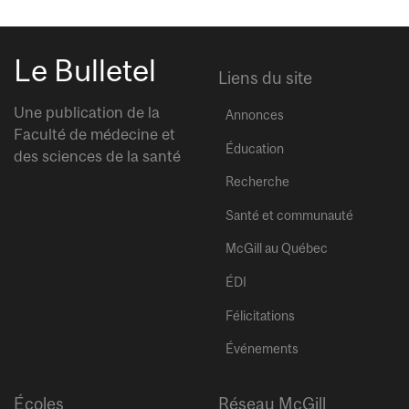
Le Bulletel
Liens du site
Une publication de la
Annonces
Faculté de médecine et
Éducation
des sciences de la santé
Recherche
Santé et communauté
McGill au Québec
ÉDI
Félicitations
Événements
Écoles
Réseau McGill