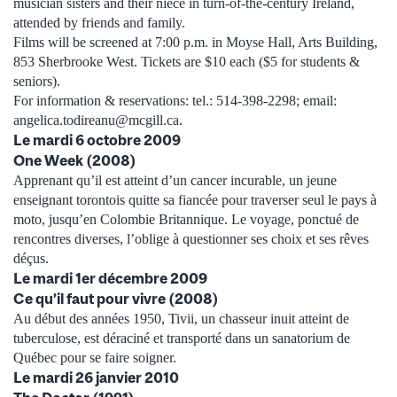
musician sisters and their niece in turn-of-the-century Ireland,
attended by friends and family.
Films will be screened at 7:00 p.m. in Moyse Hall, Arts Building,
853 Sherbrooke West. Tickets are $10 each ($5 for students &
seniors).
For information & reservations: tel.: 514-398-2298; email:
angelica.todireanu@mcgill.ca.
Le mardi 6 octobre 2009
One Week (2008)
Apprenant qu’il est atteint d’un cancer incurable, un jeune
enseignant torontois quitte sa fiancée pour traverser seul le pays à
moto, jusqu’en Colombie Britannique. Le voyage, ponctué de
rencontres diverses, l’oblige à questionner ses choix et ses rêves
déçus.
Le mardi 1er décembre 2009
Ce qu’il faut pour vivre (2008)
Au début des années 1950, Tivii, un chasseur inuit atteint de
tuberculose, est déraciné et transporté dans un sanatorium de
Québec pour se faire soigner.
Le mardi 26 janvier 2010