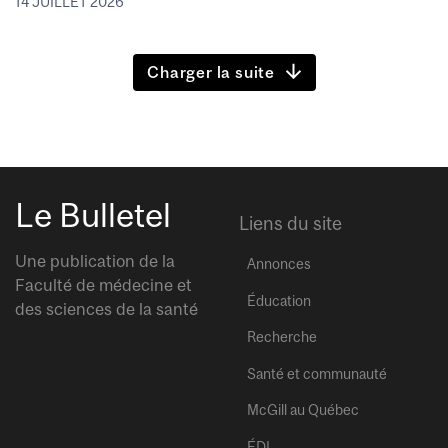
14 JUILLET 2026
Charger la suite
Le Bulletel
Liens du site
Une publication de la
Annonces
Faculté de médecine et
Éducation
des sciences de la santé
Recherche
Santé et communauté
McGill au Québec
ÉDI