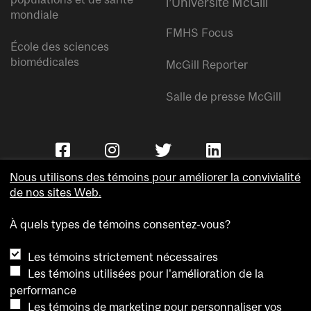
l’Université McGill
mondiale
FMHS Focus
École des sciences
biomédicales
McGill Reporter
Salle de presse McGill
Nous utilisons des témoins pour améliorer la convivialité
de nos sites Web.
À quels types de témoins consentez-vous?
Copyright © Université McGill.
Les témoins strictement nécessaires
Accessibilité
Les témoins utilisées pour l'amélioration de la
Confidentialité
performance
Avis sur les témoins
Les témoins de marketing pour personnaliser vos