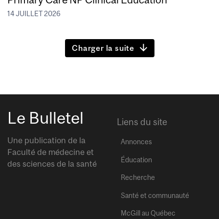
14 JUILLET 2026
Charger la suite
Le Bulletel
Liens du site
Une publication de la
Annonces
Faculté de médecine et
Éducation
des sciences de la santé
Recherche
Santé et communauté
McGill au Québec