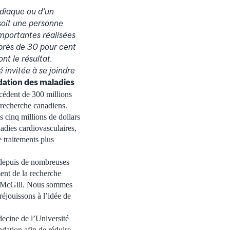
diaque ou d’un
soit une personne
importantes réalisées
 près de 30 pour cent
t le résultat.
é invitée à se joindre
ndation des maladies
écédent de 300 millions
 recherche canadiens.
s cinq millions de dollars
adies cardiovasculaires,
 traitements plus
 depuis de nombreuses
ent de la recherche
de McGill. Nous sommes
éjouissons à l’idée de
decine de l’Université
dation afin de réduire