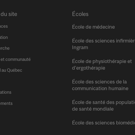
 du site
Écoles
nces
École de médecine
tion
École des sciences infirmiè
Ingram
erche
 et communauté
École de physiothérapie et
d’ergothérapie
l au Québec
École des sciences de la
communication humaine
tations
École de santé des populati
ements
de santé mondiale
École des sciences biomédi