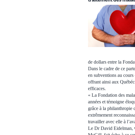
de dollars entre la Fond
Dans le cadre de ce parte
en subventions au cours 
offrant ainsi aux Québéc
efficaces.
« La Fondation des malad
années et témoigne éloq
grâce à la philanthropie
extrêmement reconnaissan
travailler avec elle à l’
Le Dr David Eidelman, vi
McGill, fait écho à ce s