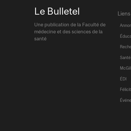
Le Bulletel
Liens
Une publication de la Faculté de
Anno
médecine et des sciences de la
Éduca
santé
Rech
Santé
McGil
ÉDI
Félici
Évén