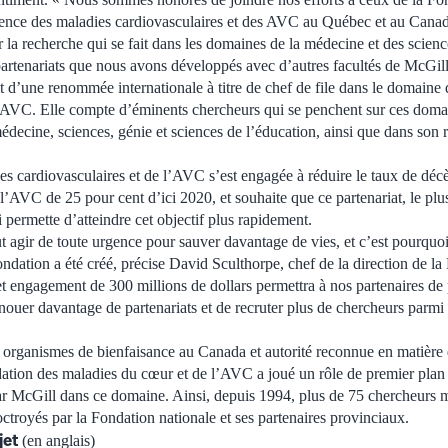
dence des maladies cardiovasculaires et des AVC au Québec et au Cana
 la recherche qui se fait dans les domaines de la médecine et des scienc
artenariats que nous avons développés avec d’autres facultés de McGill
t d’une renommée internationale à titre de chef de file dans le domaine
l’AVC. Elle compte d’éminents chercheurs qui se penchent sur ces doma
médecine, sciences, génie et sciences de l’éducation, ainsi que dans son
s cardiovasculaires et de l’AVC s’est engagée à réduire le taux de décè
l’AVC de 25 pour cent d’ici 2020, et souhaite que ce partenariat, le plu
ui permette d’atteindre cet objectif plus rapidement.
ut agir de toute urgence pour sauver davantage de vies, et c’est pourquo
ondation a été créé, précise David Sculthorpe, chef de la direction de l
 engagement de 300 millions de dollars permettra à nos partenaires de p
nouer davantage de partenariats et de recruter plus de chercheurs parmi 
 organismes de bienfaisance au Canada et autorité reconnue en matière 
dation des maladies du cœur et de l’AVC a joué un rôle de premier plan d
r McGill dans ce domaine. Ainsi, depuis 1994, plus de 75 chercheurs mc
ctroyés par la Fondation nationale et ses partenaires provinciaux.
jet
(en anglais)