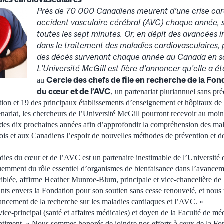
Près de 70 000 Canadiens meurent d’une crise car
accident vasculaire cérébral (AVC) chaque année, 
toutes les sept minutes. Or, en dépit des avancées 
dans le traitement des maladies cardiovasculaires,
des décès survenant chaque année au Canada en son
L’Université McGill est fière d’annoncer qu’elle a ét
Cercle des chefs de file en recherche de la Fo
au
du cœur et de l’AVC
, un partenariat pluriannuel sans pr
ation et 19 des principaux établissements d’enseignement et hôpitaux de
nariat, les chercheurs de l’Université McGill pourront recevoir au moin
des dix prochaines années afin d’approfondir la compréhension des mal
ois et aux Canadiens l’espoir de nouvelles méthodes de prévention et de
ies du cœur et de l’AVC est un partenaire inestimable de l’Université
uemment du rôle essentiel d’organismes de bienfaisance dans l’avancem
 ciblée, affirme Heather Munroe-Blum, principale et vice-chancelière 
ts envers la Fondation pour son soutien sans cesse renouvelé, et nous r
avancement de la recherche sur les maladies cardiaques et l’AVC. »
ce-principal (santé et affaires médicales) et doyen de la Faculté de mé
entiment. « Nous sommes honorés de joindre nos efforts à ceux de la Fon