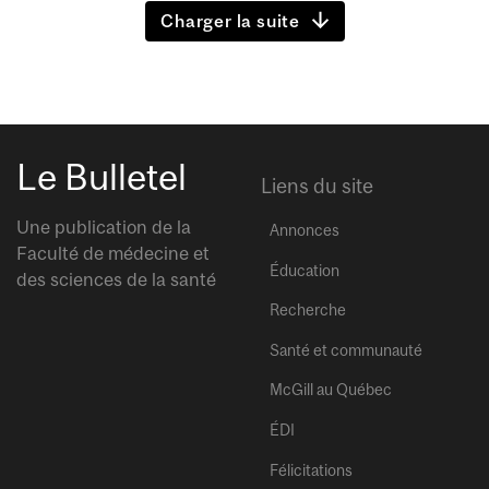
Charger la suite
Le Bulletel
Liens du site
Une publication de la
Annonces
Faculté de médecine et
Éducation
des sciences de la santé
Recherche
Santé et communauté
McGill au Québec
ÉDI
Félicitations