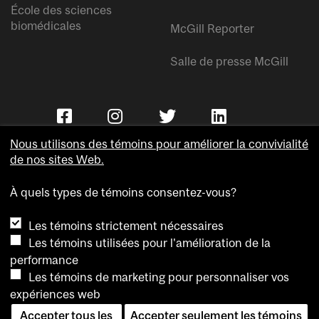
École des sciences
biomédicales
McGill Reporter
Salle de presse McGill
Nous utilisons des témoins pour améliorer la convivialité
de nos sites Web.
À quels types de témoins consentez-vous?
Copyright © Université McGill.
Les témoins strictement nécessaires
Accessibilité
Les témoins utilisées pour l'amélioration de la
Confidentialité
performance
Avis sur les témoins
Les témoins de marketing pour personnaliser vos
expériences web
Paramètres des témoins
Accepter tous les
Accepter seulement les témoins