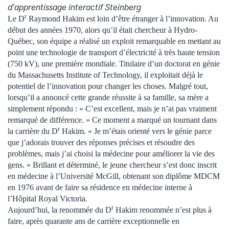
d’apprentissage interactif Steinberg
r
Le D
Raymond Hakim est loin d’être étranger à l’innovation. Au
début des années 1970, alors qu’il était chercheur à Hydro-
Québec, son équipe a réalisé un exploit remarquable en mettant au
point une technologie de transport d’électricité à très haute tension
(750 kV), une première mondiale. Titulaire d’un doctorat en génie
du Massachusetts Institute of Technology, il exploitait déjà le
potentiel de l’innovation pour changer les choses. Malgré tout,
lorsqu’il a annoncé cette grande réussite à sa famille, sa mère a
simplement répondu : « C’est excellent, mais je n’ai pas vraiment
remarqué de différence. » Ce moment a marqué un tournant dans
r
la carrière du D
Hakim. « Je m’étais orienté vers le génie parce
que j’adorais trouver des réponses précises et résoudre des
problèmes, mais j’ai choisi la médecine pour améliorer la vie des
gens. » Brillant et déterminé, le jeune chercheur s’est donc inscrit
en médecine à l’Université McGill, obtenant son diplôme MDCM
en 1976 avant de faire sa résidence en médecine interne à
l’Hôpital Royal Victoria.
r
Aujourd’hui, la renommée du D
Hakim renommée n’est plus à
faire, après quarante ans de carrière exceptionnelle en