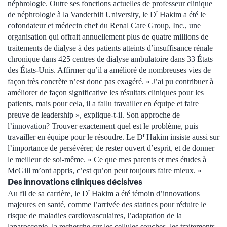
néphrologie. Outre ses fonctions actuelles de professeur clinique
r
de néphrologie à la Vanderbilt University, le D
Hakim a été le
cofondateur et médecin chef du Renal Care Group, Inc., une
organisation qui offrait annuellement plus de quatre millions de
traitements de dialyse à des patients atteints d’insuffisance rénale
chronique dans 425 centres de dialyse ambulatoire dans 33 États
des États-Unis. Affirmer qu’il a amélioré de nombreuses vies de
façon très concrète n’est donc pas exagéré. « J’ai pu contribuer à
améliorer de façon significative les résultats cliniques pour les
patients, mais pour cela, il a fallu travailler en équipe et faire
preuve de leadership », explique-t-il. Son approche de
l’innovation? Trouver exactement quel est le problème, puis
r
travailler en équipe pour le résoudre. Le D
Hakim insiste aussi sur
l’importance de persévérer, de rester ouvert d’esprit, et de donner
le meilleur de soi-même. « Ce que mes parents et mes études à
McGill m’ont appris, c’est qu’on peut toujours faire mieux. »
Des innovations cliniques décisives
r
Au fil de sa carrière, le D
Hakim a été témoin d’innovations
majeures en santé, comme l’arrivée des statines pour réduire le
risque de maladies cardiovasculaires, l’adaptation de la
laparoscopie, la recherche sur les cellules souches, les traitements