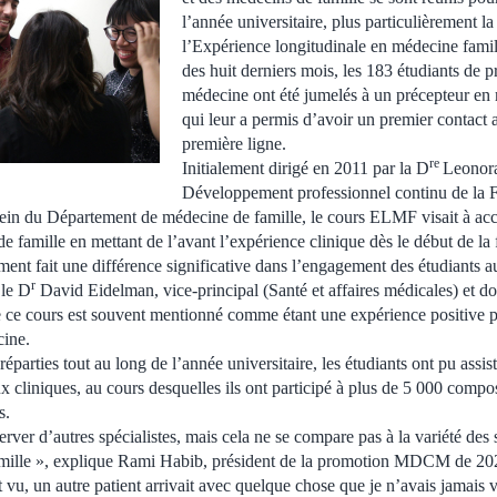
l’année universitaire, plus particulièrement la
l’Expérience longitudinale en médecine fami
des huit derniers mois, les 183 étudiants de 
médecine ont été jumelés à un précepteur en 
qui leur a permis d’avoir un premier contact 
première ligne.
re
Initialement dirigé en 2011 par la D
Leonora
Développement professionnel continu de la F
sein du Département de médecine de famille, le cours ELMF visait à accro
e famille en mettant de l’avant l’expérience clinique dès le début de la
nt fait une différence significative dans l’engagement des étudiants a
r
 le D
David Eidelman, vice-principal (Santé et affaires médicales) et do
 ce cours est souvent mentionné comme étant une expérience positive pa
ine.
éparties tout au long de l’année universitaire, les étudiants ont pu assis
eux cliniques, au cours desquelles ils ont participé à plus de 5 000 com
s.
erver d’autres spécialistes, mais cela ne se compare pas à la variété des s
ille », explique Rami Habib, président de la promotion MDCM de 202
t vu, un autre patient arrivait avec quelque chose que je n’avais jamais