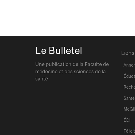
Le Bulletel
Liens
Une publication de la Faculté de
Anno
médecine et des sciences de la
Éduca
santé
Rech
Santé
McGil
ÉDI
Félici