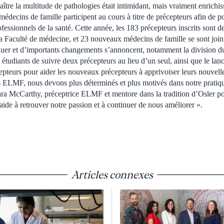
aître la multitude de pathologies était intimidant, mais vraiment enrichis
édecins de famille participent au cours à titre de précepteurs afin de p
fessionnels de la santé. Cette année, les 183 précepteurs inscrits sont 
la Faculté de médecine, et 23 nouveaux médecins de famille se sont join
luer et d’importants changements s’annoncent, notamment la division
 étudiants de suivre deux précepteurs au lieu d’un seul, ainsi que le 
epteurs pour aider les nouveaux précepteurs à apprivoiser leurs nouvelle
s ELMF, nous devons plus déterminés et plus motivés dans notre pratiq
ra McCarthy, préceptrice ELMF et mentore dans la tradition d’Osler p
ide à retrouver notre passion et à continuer de nous améliorer ».
Articles connexes