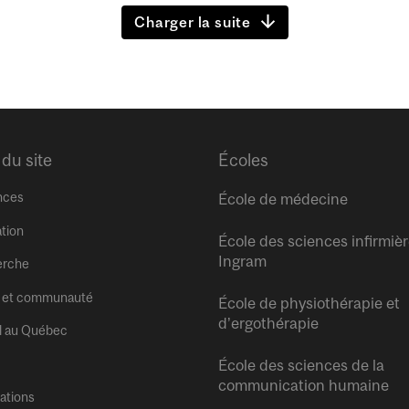
Charger la suite
 du site
Écoles
nces
École de médecine
tion
École des sciences infirmiè
Ingram
erche
 et communauté
École de physiothérapie et
d’ergothérapie
l au Québec
École des sciences de la
communication humaine
tations