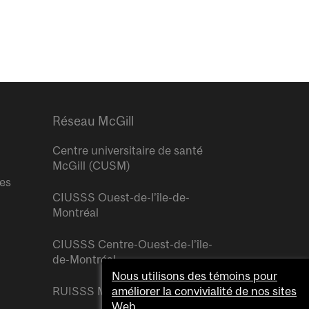
Réseau McGill
Centre universitaire de santé
McGill (CUSM)
res
CIUSSS Ouest-de-l’île-de-
Montréal
CIUSSS Centre-Ouest-de-l’île-
de-Montréal
Nous utilisons des témoins pour
RUISSS McGill
améliorer la convivialité de nos sites
Web.