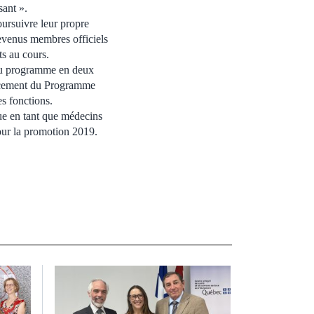
sant ».
oursuivre leur propre
devenus membres officiels
ts au cours.
 du programme en deux
lancement du Programme
s fonctions.
ue en tant que médecins
our la promotion 2019.