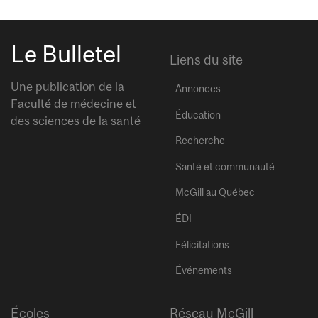
Le Bulletel
Liens du site
Une publication de la
Annonces
Faculté de médecine et
Éducation
des sciences de la santé
Recherche
Santé et communauté
McGill au Québec
ÉDI
Félicitations
Événements
Écoles
Réseau McGill