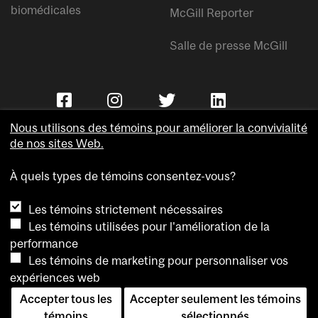
biomédicales
McGill Reporter
Salle de presse McGill
Nous utilisons des témoins pour améliorer la convivialité
de nos sites Web.
À quels types de témoins consentez-vous?
Copyright © Université McGill.
Les témoins strictement nécessaires
Accessibilité
Les témoins utilisées pour l'amélioration de la
Confidentialité
performance
Avis sur les témoins
Les témoins de marketing pour personnaliser vos
expériences web
Paramètres des témoins
Accepter tous les
Accepter seulement les témoins
Pour nous joindre
témoins
sélectionnés