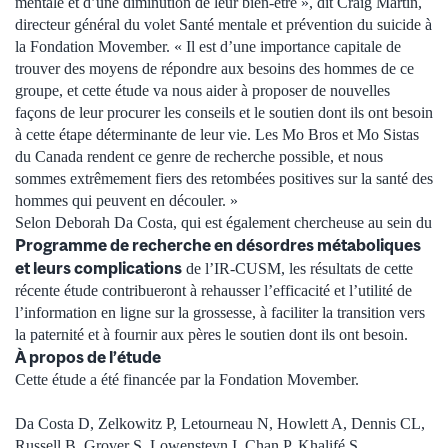
mentale et d’une diminution de leur bien-être », dit Craig Martin,
directeur général du volet Santé mentale et prévention du suicide à
la Fondation Movember. « Il est d’une importance capitale de
trouver des moyens de répondre aux besoins des hommes de ce
groupe, et cette étude va nous aider à proposer de nouvelles
façons de leur procurer les conseils et le soutien dont ils ont besoin
à cette étape déterminante de leur vie. Les Mo Bros et Mo Sistas
du Canada rendent ce genre de recherche possible, et nous
sommes extrêmement fiers des retombées positives sur la santé des
hommes qui peuvent en découler. »
Selon Deborah Da Costa, qui est également chercheuse au sein du
Programme de recherche en désordres métaboliques
et leurs complications
de l’IR-CUSM, les résultats de cette
récente étude contribueront à rehausser l’efficacité et l’utilité de
l’information en ligne sur la grossesse, à faciliter la transition vers
la paternité et à fournir aux pères le soutien dont ils ont besoin.
À propos de l’étude
Cette étude a été financée par la Fondation Movember.
Da Costa D, Zelkowitz P, Letourneau N, Howlett A, Dennis CL,
Russell B, Grover S, Lowensteyn I, Chan P, Khalifé S