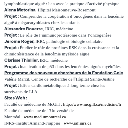
lymphoblastique aiguë : lien avec la pratique d’activité physique
Alena Motorina
, Hôpital Maisonneuve-Rosemont
Projet :
Comprendre la coopération d’oncogènes dans la leucémie
aiguë à mégacaryoblastes chez les enfants
Alexandre Rouerre
, IRIC, médecine
Projet :
Le rôle de l’immunoprotéasome dans l’oncogenèse
Jérôme Roger,
IRIC, pathologie et biologie cellulaire
Projet :
Étudier le rôle de protéines RSK dans la croissance et la
chimiorésistance de la leucémie myéloïde aiguë
Clarisse Thiollier,
IRIC, médecine
Projet :
Inactivation de p53 dans les leucémies aiguës myéloïdes
Programme des nouveaux chercheurs de la Fondation Cole
l’
Valérie Marcil, Centre de recherche de
Hôpital Sainte-Justine
Projet :
Effets cardiométaboliques à long terme chez les
survivants de LLA
Sites Web :
Faculté de médecine de McGill :
http://www.mcgill.ca/medicine/fr
Faculté de médecine de l’Université de
Montréal :
www.med.umontreal.ca
–
INRS
Institut Armand-Frappier :
www.iaf.inrs.ca