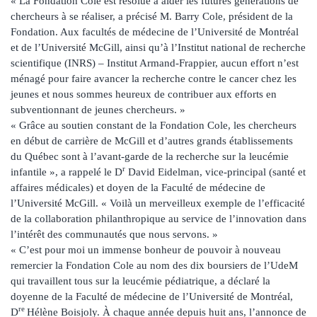
« La Fondation Cole est résolue à aider les futures générations de
chercheurs à se réaliser, a précisé M. Barry Cole, président de la
Fondation. Aux facultés de médecine de l’Université de Montréal
et de l’Université McGill, ainsi qu’à l’Institut national de recherche
scientifique (INRS) – Institut Armand-Frappier, aucun effort n’est
ménagé pour faire avancer la recherche contre le cancer chez les
jeunes et nous sommes heureux de contribuer aux efforts en
subventionnant de jeunes chercheurs. »
« Grâce au soutien constant de la Fondation Cole, les chercheurs
en début de carrière de McGill et d’autres grands établissements
du Québec sont à l’avant-garde de la recherche sur la leucémie
r
infantile », a rappelé le D
David Eidelman, vice-principal (santé et
affaires médicales) et doyen de la Faculté de médecine de
l’Université McGill. « Voilà un merveilleux exemple de l’efficacité
de la collaboration philanthropique au service de l’innovation dans
l’intérêt des communautés que nous servons. »
« C’est pour moi un immense bonheur de pouvoir à nouveau
remercier la Fondation Cole au nom des dix boursiers de l’UdeM
qui travaillent tous sur la leucémie pédiatrique, a déclaré la
doyenne de la Faculté de médecine de l’Université de Montréal,
re
D
Hélène Boisjoly. À chaque année depuis huit ans, l’annonce de