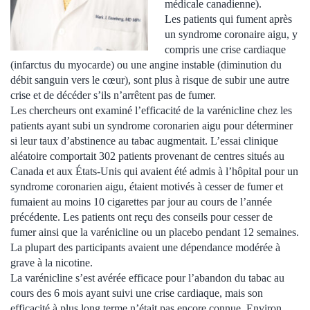
médicale canadienne).
Les patients qui fument après
un syndrome coronaire aigu, y
compris une crise cardiaque
(infarctus du myocarde) ou une angine instable (diminution du
débit sanguin vers le cœur), sont plus à risque de subir une autre
crise et de décéder s’ils n’arrêtent pas de fumer.
Les chercheurs ont examiné l’efficacité de la varénicline chez les
patients ayant subi un syndrome coronarien aigu pour déterminer
si leur taux d’abstinence au tabac augmentait. L’essai clinique
aléatoire comportait 302 patients provenant de centres situés au
Canada et aux États-Unis qui avaient été admis à l’hôpital pour un
syndrome coronarien aigu, étaient motivés à cesser de fumer et
fumaient au moins 10 cigarettes par jour au cours de l’année
précédente. Les patients ont reçu des conseils pour cesser de
fumer ainsi que la varénicline ou un placebo pendant 12 semaines.
La plupart des participants avaient une dépendance modérée à
grave à la nicotine.
La varénicline s’est avérée efficace pour l’abandon du tabac au
cours des 6 mois ayant suivi une crise cardiaque, mais son
efficacité à plus long terme n’était pas encore connue. Environ