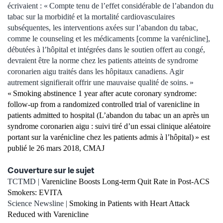
écrivaient : « Compte tenu de l’effet considérable de l’abandon du
tabac sur la morbidité et la mortalité cardiovasculaires
subséquentes, les interventions axées sur l’abandon du tabac,
comme le counseling et les médicaments [comme la varénicline],
débutées à l’hôpital et intégrées dans le soutien offert au congé,
devraient être la norme chez les patients atteints de syndrome
coronarien aigu traités dans les hôpitaux canadiens. Agir
autrement signifierait offrir une mauvaise qualité de soins. »
« Smoking abstinence 1 year after acute coronary syndrome:
follow-up from a randomized controlled trial of varenicline in
patients admitted to hospital (L’abandon du tabac un an après un
syndrome coronarien aigu : suivi tiré d’un essai clinique aléatoire
portant sur la varénicline chez les patients admis à l’hôpital) » est
publié le 26 mars 2018, CMAJ
Couverture sur le sujet
TCTMD |
Varenicline Boosts Long-term Quit Rate in Post-ACS
Smokers: EVITA
Science Newsline |
Smoking in Patients with Heart Attack
Reduced with Varenicline