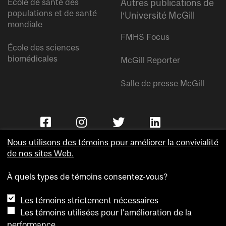
École de santé des
Autres publications de
populations et de santé
l’Université McGill
mondiale
FMHS Focus
École des sciences
biomédicales
McGill Reporter
Salle de presse McGill
Nous utilisons des témoins pour améliorer la convivialité
de nos sites Web.
À quels types de témoins consentez-vous?
Copyright © Université McGill.
Les témoins strictement nécessaires
Accessibilité
Les témoins utilisées pour l'amélioration de la
Confidentialité
performance