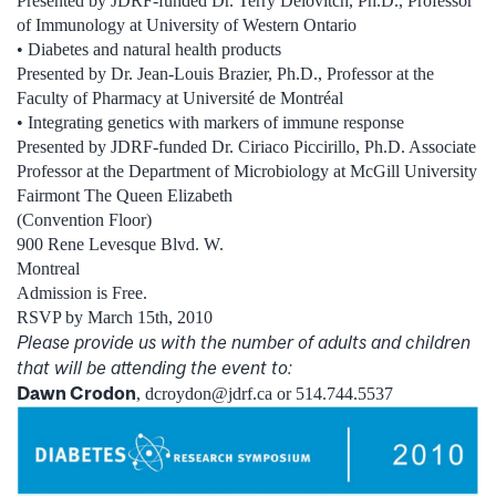
Presented by JDRF-funded Dr. Terry Delovitch, Ph.D., Professor
of Immunology at University of Western Ontario
• Diabetes and natural health products
Presented by Dr. Jean-Louis Brazier, Ph.D., Professor at the
Faculty of Pharmacy at Université de Montréal
• Integrating genetics with markers of immune response
Presented by JDRF-funded Dr. Ciriaco Piccirillo, Ph.D. Associate
Professor at the Department of Microbiology at McGill University
Fairmont The Queen Elizabeth
(Convention Floor)
900 Rene Levesque Blvd. W.
Montreal
Admission is Free.
RSVP by March 15th, 2010
Please provide us with the number of adults and children
that will be attending the event to:
Dawn Crodon
, dcroydon@jdrf.ca or 514.744.5537