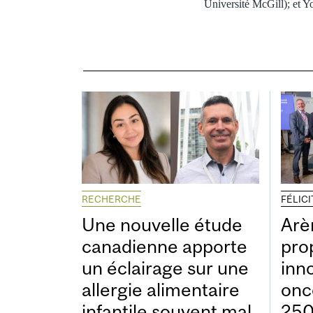
Université McGill); et Yo
RECHERCHE
FÉLIC
Une nouvelle étude
Arè
canadienne apporte
pro
un éclairage sur une
inn
allergie alimentaire
onc
infantile souvent mal
250