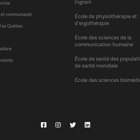
Ingram
erche
 et communauté
École de physiothérapie et
d’ergothérapie
l au Québec
École des sciences de la
communication humaine
tations
École de santé des populati
ements
de santé mondiale
École des sciences biomédi