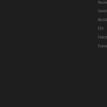
Rech
Santé
McGil
ÉDI
Félici
Évén