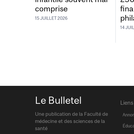
comprise
fin
phi
15 JUILLET 2026
14 JUI
Le Bulletel
Liens
Une publication de la Faculté de
Anno
médecine et des sciences de la
Éduca
santé