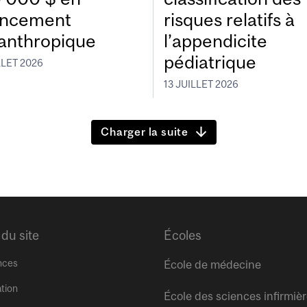
ancement
risques relatifs à
lanthropique
l’appendicite
pédiatrique
LLET 2026
13 JUILLET 2026
Charger la suite
 du site
Écoles
nces
École de médecine
tion
École des sciences infirmiè