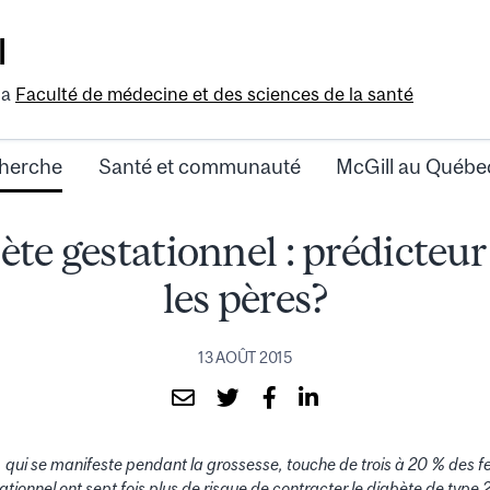
l
la
Faculté de médecine et des sciences de la santé
herche
Santé et communauté
McGill au Québe
ète gestationnel : prédicteur
les pères?
13 AOÛT 2015
, qui se manifeste pendant la grossesse, touche de trois à 20 % des 
ationnel ont sept fois plus de risque de contracter le diabète de type