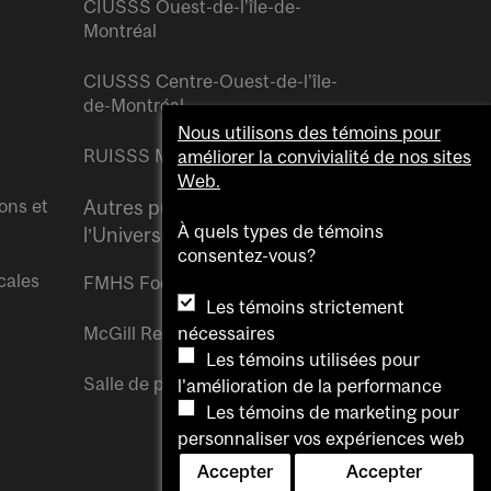
CIUSSS Ouest-de-l’île-de-
Montréal
CIUSSS Centre-Ouest-de-l’île-
de-Montréal
Nous utilisons des témoins pour
RUISSS McGill
améliorer la convivialité de nos sites
Web.
ons et
Autres publications de
À quels types de témoins
l’Université McGill
consentez-vous?
cales
FMHS Focus
Les témoins strictement
McGill Reporter
nécessaires
Les témoins utilisées pour
Salle de presse McGill
l'amélioration de la performance
Les témoins de marketing pour
personnaliser vos expériences web
Accepter
Accepter