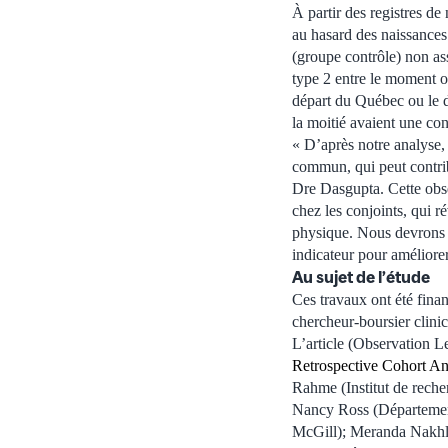
À partir des registres de
au hasard des naissances
(groupe contrôle) non ass
type 2 entre le moment o
départ du Québec ou le dé
la moitié avaient une con
« D’après notre analyse, 
commun, qui peut contribu
Dre Dasgupta. Cette obse
chez les conjoints, qui 
physique. Nous devrons e
indicateur pour améliorer
Au sujet de l’étude
Ces travaux ont été fina
chercheur-boursier clin
L’article (Observation Le
Retrospective Cohort A
Rahme (Institut de reche
Nancy Ross (Département
McGill); Meranda Nakhla 