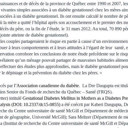
 naissances et de décès de la province de Québec entre 1990 et 2007, les
 vivantes simples associées à un diabète gestationnel chez les mères ain
ociées à un diabète gestationnel. Ils ont ensuite calculé le nombre de pè
ù la mère a quitté l’hôpital après son accouchement et le premier des mo
cès du père, ou la fin de l’étude, le 31 mars 2012. Au total, 70 890 pèr
jointe atteinte de diabète gestationnel).
les couples partageraient le risque en partie à cause d’un environnement 
er à leurs comportements et à leurs attitudes à l’égard de leur santé, e
rvation corrobore les conclusions de notre étude précédente sur le risq
révélaient qu’un ménage pouvait partager de mauvaises habitudes alimenta
ffectuer des études plus approfondies, mais le diabète gestationnel pour
 le dépistage et la prévention du diabète chez les pères. »
ncés par
l’Association canadienne du diabète
. La Dre Dasgupta est titul
icien Senior du Fonds de recherche du Québec – Santé (FRQS).
tter) intitulé
Gestational Diabetes Mellitus in Mothers as a Diabetes Pre
nalysis (DOI: 10.2337/dc15-0855)
a été coécrit par Kaberi Dasgupta, 
rche du Centre universitaire de santé McGill et Département de médeci
 de géographie, Université McGill); Sara Meltzer (Département de mé
(Institut de recherche du Centre universitaire de santé McGill et Dépa