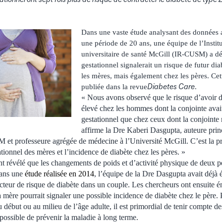
Dans une vaste étude analysant des données
une période de 20 ans, une équipe de l’Instit
universitaire de santé McGill (IR-CUSM) a d
gestationnel signalerait un risque de futur d
les mères, mais également chez les pères. Ce
Diabetes Care
publiée dans la revue
.
« Nous avons observé que le risque d’avoir d
élevé chez les hommes dont la conjointe avait
gestationnel que chez ceux dont la conjointe n
affirme la Dre Kaberi Dasgupta, auteure princ
t professeure agrégée de médecine à l’Université McGill. C’est la pre
tationnel des mères et l’incidence de diabète chez les pères. »
nt révélé que les changements de poids et d’activité physique de deux 
dans une
étude réalisée en 2014
, l’équipe de la Dre Dasgupta avait déjà é
acteur de risque de diabète dans un couple. Les chercheurs ont ensuite 
a mère pourrait signaler une possible incidence de diabète chez le père. 
u début ou au milieu de l’âge adulte, il est primordial de tenir compte de
e possible de prévenir la maladie à long terme.