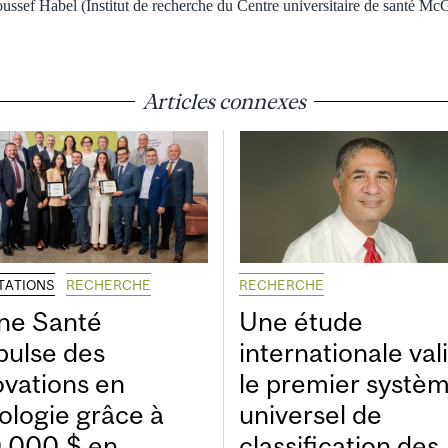
ussef Habel (Institut de recherche du Centre universitaire de santé McG
Articles connexes
ITATIONS
RECHERCHE
RECHERCHE
ne Santé
Une étude
pulse des
internationale val
ovations en
le premier systè
ologie grâce à
universel de
 000 $ en
classification des