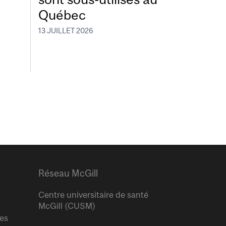
Québec
13 JUILLET 2026
Réseau McGill
Centre universitaire de santé
McGill (CUSM)
res