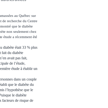
 amassées au Québec sur
ut de recherche du Centre
émontré que le diabète
iabète non seulement chez
tte étude a récemment été
u diabète était 33 % plus
 fait du diabète
’en avait pas fait,
ipale de l’étude,
mière étude à établir un
personnes dans un couple
tabli que le diabète du
émis l’hypothèse que le
Puisque le diabète
s facteurs de risque de