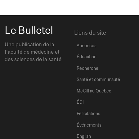
Le Bulletel
Liens du site
Une publication de la
Annonces
Faculté de médecine et
Éducation
des sciences de la santé
Recherche
Santé et communauté
McGill au Québec
ÉDI
Félicitations
Événements
English