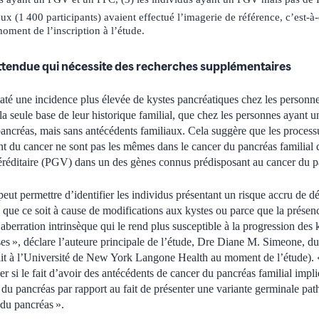
ux (1 400 participants) avaient effectué l’imagerie de référence, c’est-à
oment de l’inscription à l’étude.
ttendue qui nécessite des recherches supplémentaires
até une incidence plus élevée de kystes pancréatiques chez les personne
la seule base de leur historique familial, que chez les personnes ayant u
ancréas, mais sans antécédents familiaux. Cela suggère que les process
du cancer ne sont pas les mêmes dans le cancer du pancréas familial q
éréditaire (PGV) dans un des gènes connus prédisposant au cancer du p
peut permettre d’identifier les individus présentant un risque accru de 
, que ce soit à cause de modifications aux kystes ou parce que la présen
aberration intrinsèque qui le rend plus susceptible à la progression des 
ses », déclare l’auteure principale de l’étude, Dre Diane M. Simeone,
ait à l’Université de New York Langone Health au moment de l’étude). «
r si le fait d’avoir des antécédents de cancer du pancréas familial impl
du pancréas par rapport au fait de présenter une variante germinale pa
 du pancréas ».