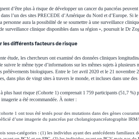
ignent d’être plus à risque de développer un cancer du pancréas peuve
on dans l’un des sites PRECEDE d’Amérique du Nord et d’Europe. Si le 
la personne aura la possibilité de se soumettre à une surveillance clini
de surveillance clinique disponibles dans sa région », poursuit le Dr Z
r les différents facteurs de risque
ente étude, les chercheurs ont examiné des données cliniques longitudi
e suivre le même type d’informations sur les mêmes sujets à plusieurs
des prélèvements biologiques. Entre le 1er avril 2020 et le 21 novembre 
es, dans plus de vingt sites à travers le monde, et incluses dans une des 
à plus haut risque (Cohorte 1) comprenait 1 759 participants (51,7 %) 
r imagerie a été recommandée. À noter :
 cohorte 1 ont tous été testés pour des mutations dans des gènes couram
néficié d’une imagerie du pancréas par cholangiopancréatographie IR
trois sous-catégories : (1) les individus ayant des antécédents familiaux
dus ayant un PGV et un FPC, (3) les individus ayant un PGV mais pas de