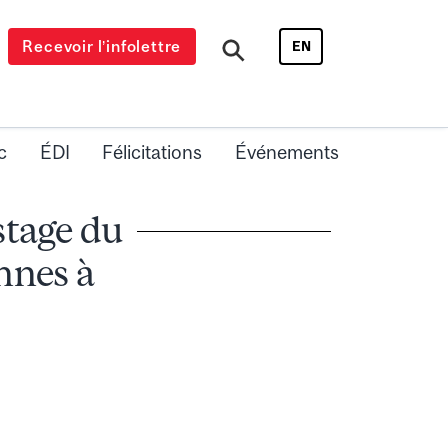
Recevoir l’infolettre
EN
c
ÉDI
Félicitations
Événements
stage du
nnes à