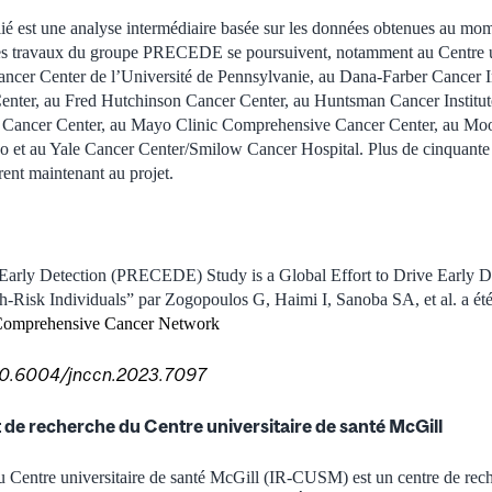
ié est une analyse intermédiaire basée sur les données obtenues au mome
 Les travaux du groupe PRECEDE se poursuivent, notamment au Centre un
ncer Center de l’Université de Pennsylvanie, au Dana-Farber Cancer In
enter, au Fred Hutchinson Cancer Center, au Huntsman Cancer Institute
l Cancer Center, au Mayo Clinic Comprehensive Cancer Center, au Mo
go et au Yale Cancer Center/Smilow Cancer Hospital. Plus de cinquante
rent maintenant au projet.
Early Detection (PRECEDE) Study is a Global Effort to Drive Early De
h-Risk Individuals” par Zogopoulos G, Haimi I, Sanoba SA, et al. a ét
l Comprehensive Cancer Network
g/10.6004/jnccn.2023.7097
ut de recherche du Centre universitaire de santé McGill
du Centre universitaire de santé McGill (IR-CUSM) est un centre de rec