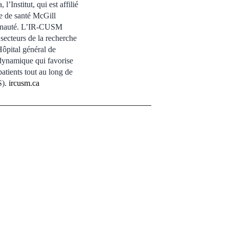
’Institut, qui est affilié
re de santé McGill
mmunauté. L’IR-CUSM
 secteurs de la recherche
Hôpital général de
 dynamique qui favorise
patients tout au long de
S).
ircusm.ca