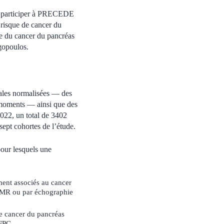
nt participer à PRECEDE
risque de cancer du
que du cancer du pancréas
ogopoulos.
nales normalisées — des
 moments — ainsi que des
2022, un total de 3402
sept cohortes de l’étude.
pour lesquels une
ment associés au cancer
M/MR ou par échographie
 de cancer du pancréas
 FPC.