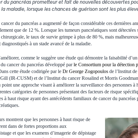
r du pancréas prometteur et fait de nouvelles découvertes pou
la maladie, lorsque les chances de guérison sont les plus élev
cancer du pancréas a augmenté de façon considérable ces dernières ann
ellement que de 12 %. Lorsque les tumeurs pancréatiques sont détectées
on chirurgicale, le taux de survie grimpe à plus de 80 %, mais malheureu
t diagnostiqués à un stade avancé de la maladie.
s’améliorer, comme le suggère une étude qui démontre la faisabilité d’un
n du cancer du pancréas développé par
le Consortium pour la détection 
Dans cette étude codirigée par le
Dr George Zogopoulos
de l’Institut d
cGill (IR-CUSM) et de l’Institut du cancer Rosalind et Morris Goodman
u point une approche visant à améliorer la surveillance des personnes à 
rentes catégories de personnes présentant des facteurs de risque spécifi
es à haut risque ayant des antécédents familiaux de cancer du pancréas 
créatiques.
rs montrent que les personnes à haut risque de
ent dans de fortes proportions aux
stage et que les examens d’imagerie de dépistage