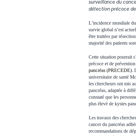
surveillance du cance
détection précoce de 
L’incidence mondiale du 
survie global n’est actu
être traitées par résecti
majorité des patients son
Cette situation pourrait 
précoce et de préventio
pancréas (PRECEDE)
. 
universitaire de santé M
les chercheurs ont mis a
pancréas, adaptée à diffé
constaté que les personn
plus élevé de kystes pan
Les travaux des chercheu
cancer du pancréas adhèr
recommandations de dépi