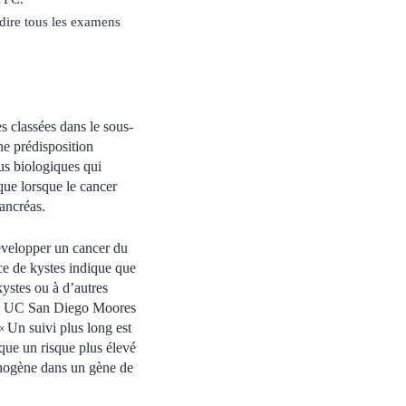
-dire tous les examens
s classées dans le sous-
ne prédisposition
us biologiques qui
ue lorsque le cancer
ancréas.
développer un cancer du
ce de kystes indique que
kystes ou à d’autres
 du UC San Diego Moores
 Un suivi plus long est
ique un risque plus élevé
thogène dans un gène de