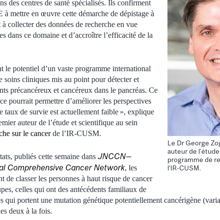
ans des centres de santé spécialisés. Ils confirment
à mettre en œuvre cette démarche de dépistage à
et à collecter des données de recherche en vue
es dans ce domaine et d’accroître l’efficacité de la
 le potentiel d’un vaste programme international
e soins cliniques mis au point pour détecter et
nts précancéreux et cancéreux dans le pancréas. Ce
e pourrait permettre d’améliorer les perspectives
e taux de survie est actuellement faible », explique
ier auteur de l’étude et scientifique au sein
he sur le cancer
de l’IR-CUSM.
Le Dr George Zo
auteur de l’étude
JNCCN—
ltats, publiés cette semaine dans
programme de rec
onal Comprehensive Cancer Network
, les
l’IR-CUSM.
de classer les personnes à haut risque de cancer
pes, celles qui ont des antécédents familiaux de
es qui portent une mutation génétique potentiellement cancérigène (var
es deux à la fois.