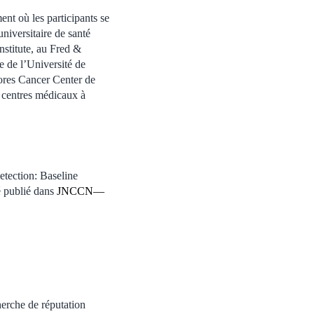
nt où les participants se
iversitaire de santé
stitute, au Fred &
 de l’Université de
ores Cancer Center de
 centres médicaux à
tection: Baseline
é publié dans
JNCCN—
herche de réputation