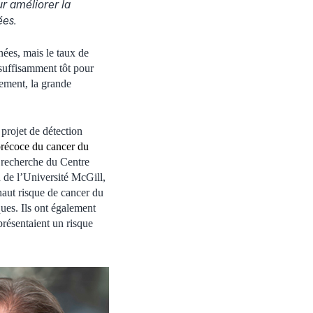
r améliorer la
ées.
ées, mais le taux de
 suffisamment tôt pour
sement, la grande
 projet de détection
précoce du cancer du
e recherche du Centre
 de l’Université McGill,
haut risque de cancer du
ques. Ils ont également
présentaient un risque