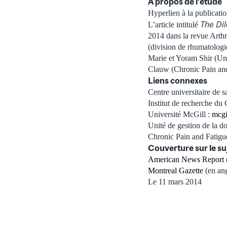
À propos de l’étude
Hyperlien à la publicati
The Di
L’article intitulé
2014 dans la revue Arthr
(division de rhumatolog
Marie et Yoram Shir (Un
Clauw (Chronic Pain and
Liens connexes
Centre universitaire de
Institut de recherche d
Université McGill :
mcgil
Unité de gestion de la d
Chronic Pain and Fatigu
Couverture sur le su
American News Report
Montreal Gazette
(en ang
Le 11 mars 2014