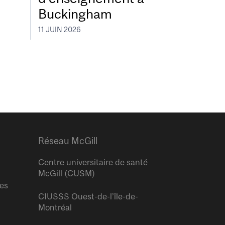
Buckingham
11 JUIN 2026
Réseau McGill
Centre universitaire de santé
McGill (CUSM)
res
CIUSSS Ouest-de-l’île-de-
Montréal