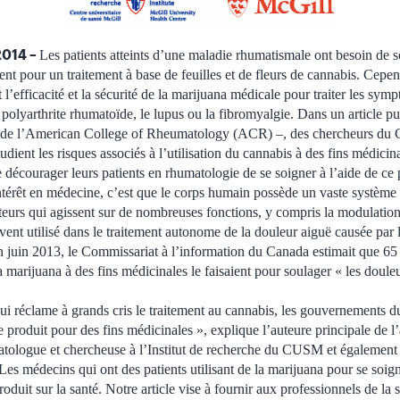
2014 –
Les patients atteints d’une maladie rhumatismale ont besoin de s
nt pour un traitement à base de feuilles et de fleurs de cannabis. Cepe
l’efficacité et la sécurité de la marijuana médicale pour traiter les sym
lyarthrite rhumatoïde, le lupus ou la fibromyalgie. Dans un article p
de l’American College of Rheumatology (ACR) –, des chercheurs du Ce
ent les risques associés à l’utilisation du cannabis à des fins médicina
 décourager leurs patients en rhumatologie de se soigner à l’aide de ce 
’intérêt en médecine, c’est que le corps humain possède un vaste systè
teurs qui agissent sur de nombreuses fonctions, y compris la modulation
ent utilisé dans le traitement autonome de la douleur aiguë causée par l’
n juin 2013, le Commissariat à l’information du Canada estimait que 6
a marijuana à des fins médicinales le faisaient pour soulager « les doule
ui réclame à grands cris le traitement au cannabis, les gouvernements 
e produit pour des fins médicinales », explique l’auteure principale de 
matologue et chercheuse à l’Institut de recherche du CUSM et égalemen
 Les médecins qui ont des patients utilisant de la marijuana pour se soi
roduit sur la santé. Notre article vise à fournir aux professionnels de la 