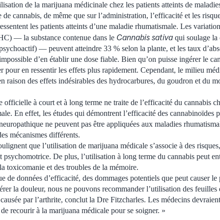
tilisation de la marijuana médicinale chez les patients atteints de maladi
se de cannabis, de même que sur l’administration, l’efficacité et les risq
essentent les patients atteints d’une maladie rhumatismale. Les variatio
Cannabis sativa
HC) — la substance contenue dans le
qui soulage la 
 psychoactif) — peuvent atteindre 33 % selon la plante, et les taux d’abs
impossible d’en établir une dose fiable. Bien qu’on puisse ingérer le can
ler pour en ressentir les effets plus rapidement. Cependant, le milieu m
 en raison des effets indésirables des hydrocarbures, du goudron et du
 officielle à court et à long terme ne traite de l’efficacité du cannabis ch
le. En effet, les études qui démontrent l’efficacité des cannabinoïdes 
neuropathique ne peuvent pas être appliquées aux maladies rhumatismal
des mécanismes différents.
soulignent que l’utilisation de marijuana médicale s’associe à des risques
t psychomotrice. De plus, l’utilisation à long terme du cannabis peut en
la toxicomanie et des troubles de la mémoire.
de données d’efficacité, des dommages potentiels que peut causer le p
érer la douleur, nous ne pouvons recommander l’utilisation des feuilles 
causée par l’arthrite, conclut la Dre Fitzcharles. Les médecins devraient
 de recourir à la marijuana médicale pour se soigner. »