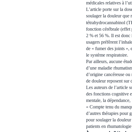
médicales relatives à l’u
L’article porte sur la do
soulager la douleur que r
tétrahydrocannabinol (T
fonction cérébrale (effet
2 % et 56 %. Il est donc 
usagers préfèrent l’inha
de « fumer des joints »,
le système respiratoire.
Par ailleurs, aucune étude
d’une maladie rhumatisma
d’origine cancéreuse ou 
de douleur reposent sur 
Les auteurs de l’article 
des fonctions cognitive e
mentale, la dépendance, 
« Compte tenu du manque 
d’autres thérapies pour g
pour soulager la douleur 
patients en rhumatologie