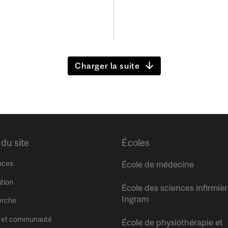
Charger la suite
 du site
Écoles
nces
École de médecine
tion
École des sciences infirmiè
Ingram
erche
 et communauté
École de physiothérapie et