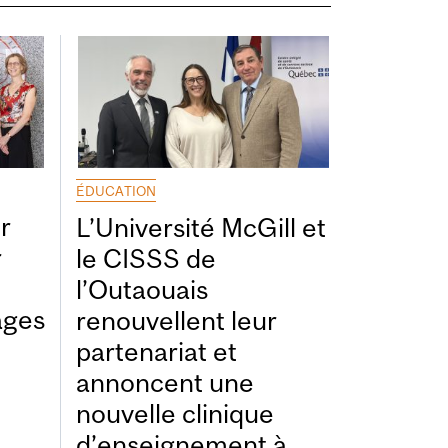
ÉDUCATION
r
L’Université McGill et
r
le CISSS de
l’Outaouais
ages
renouvellent leur
partenariat et
annoncent une
nouvelle clinique
d’enseignement à