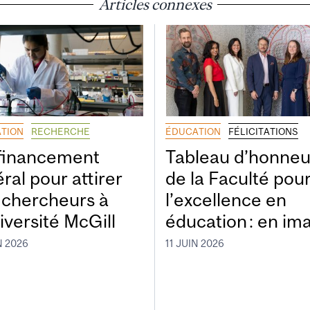
Articles connexes
TION
RECHERCHE
ÉDUCATION
FÉLICITATIONS
financement
Tableau d’honneu
ral pour attirer
de la Faculté pou
 chercheurs à
l’excellence en
iversité McGill
éducation : en im
N 2026
11 JUIN 2026