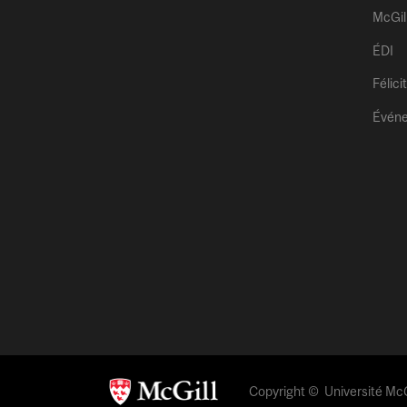
McGil
ÉDI
Félici
Évén
Copyright © Université McGi