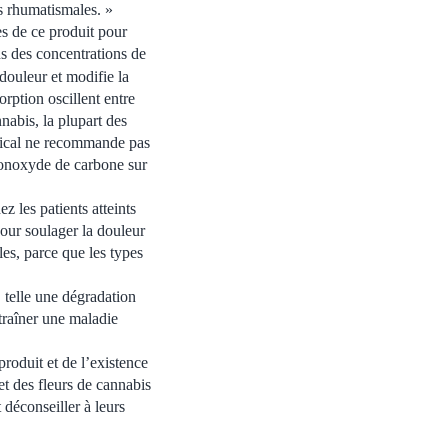
es rhumatismales. »
ues de ce produit pour
ns des concentrations de
douleur et modifie la
orption oscillent entre
nabis, la plupart des
édical ne recommande pas
 monoxyde de carbone sur
ez les patients atteints
pour soulager la douleur
es, parce que les types
, telle une dégradation
traîner une maladie
roduit et de l’existence
et des fleurs de cannabis
 déconseiller à leurs