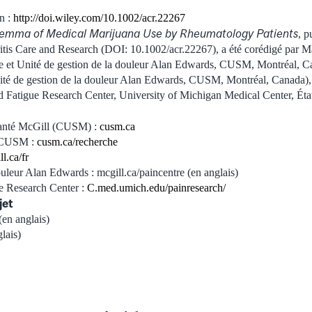
on :
http://doi.wiley.com/10.1002/acr.22267
lemma of Medical Marijuana Use by Rheumatology Patients
, p
itis Care and Research (DOI: 10.1002/acr.22267), a été corédigé par 
ie et Unité de gestion de la douleur Alan Edwards, CUSM, Montréal, Ca
ité de gestion de la douleur Alan Edwards, CUSM, Montréal, Canada), 
 Fatigue Research Center, University of Michigan Medical Center, Ét
 santé McGill (CUSM) :
cusm.ca
u CUSM :
cusm.ca/recherche
l.ca/fr
ouleur Alan Edwards : mcgill.ca/paincentre (en anglais)
e Research Center :
C.med.umich.edu/painresearch/
jet
(en anglais)
lais)