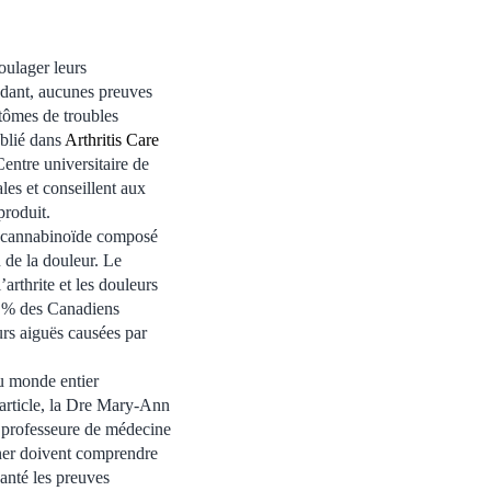
oulager leurs
ndant, aucunes preuves
ptômes de troubles
ublié dans
Arthritis Care
ntre universitaire de
les et conseillent aux
produit.
me cannabinoïde composé
 de la douleur. Le
arthrite et les douleurs
5 % des Canadiens
urs aiguës causées par
du monde entier
l’article, la Dre Mary-Ann
t professeure de médecine
gner doivent comprendre
santé les preuves