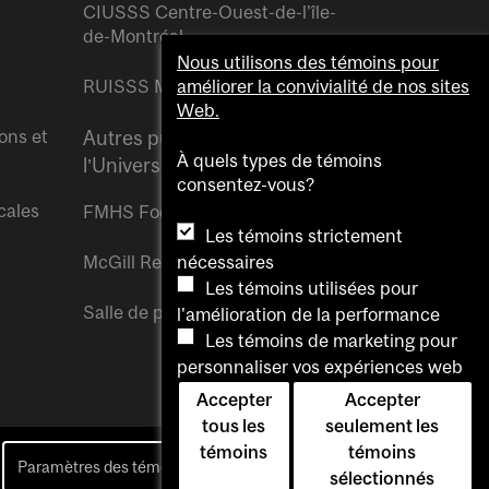
CIUSSS Centre-Ouest-de-l’île-
de-Montréal
Nous utilisons des témoins pour
RUISSS McGill
améliorer la convivialité de nos sites
Web.
ons et
Autres publications de
À quels types de témoins
l’Université McGill
consentez-vous?
cales
FMHS Focus
Les témoins strictement
nécessaires
McGill Reporter
Les témoins utilisées pour
Salle de presse McGill
l'amélioration de la performance
Les témoins de marketing pour
personnaliser vos expériences web
Accepter
Accepter
tous les
seulement les
témoins
témoins
Paramètres des témoins
Pour nous joindre
sélectionnés