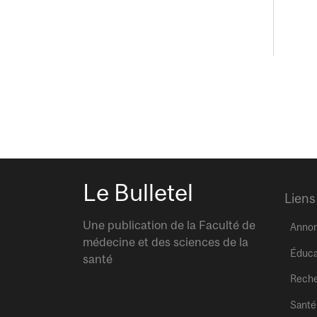
Le Bulletel
Liens
Une publication de la Faculté de
Anno
médecine et des sciences de la
Éduca
santé
Rech
Santé