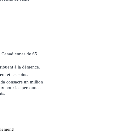
t Canadiennes de 65
ribuent à la démence.
t et les soins.
ada consacre un million
iaux pour les personnes
ts.
ulement]