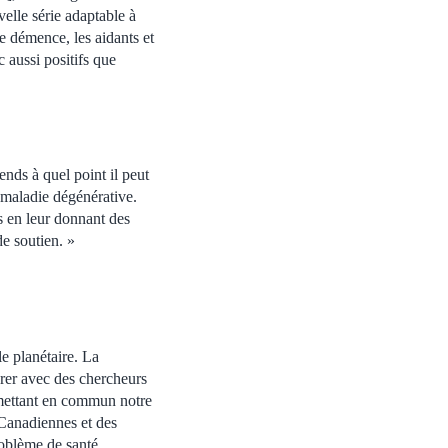
elle série adaptable à
e démence, les aidants et
c aussi positifs que
nds à quel point il peut
e maladie dégénérative.
ls en leur donnant des
de soutien. »
le planétaire. La
orer avec des chercheurs
 mettant en commun notre
 Canadiennes et des
roblème de santé