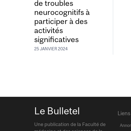
de troubles
neurocognitifs à
participer à des
activités
significatives
25 JANVIER 2024
Le Bulletel
Liens
Une publication de la Faculté de
Anno