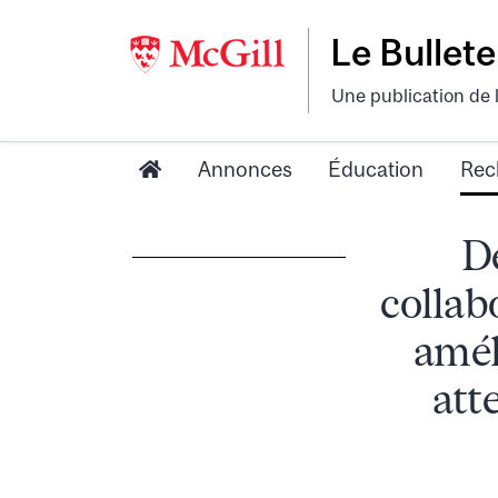
Le Bullete
Une publication de 
Annonces
Éducation
Rec
De
collab
amél
att