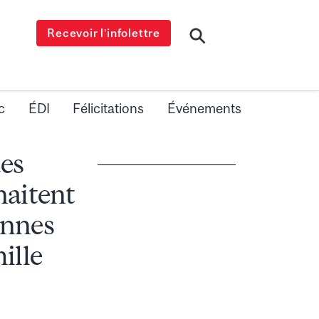
Recevoir l’infolettre
c
ÉDI
Félicitations
Événements
des
haitent
onnes
ille