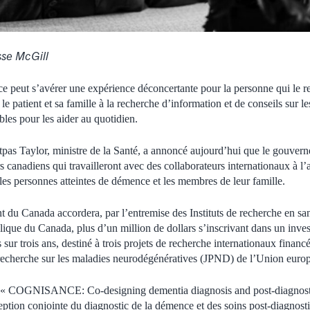
sse McGill
 peut s’avérer une expérience déconcertante pour la personne qui le reç
le patient et sa famille à la recherche d’information et de conseils sur le
bles pour les aider au quotidien.
tpas Taylor, ministre de la Santé, a annoncé aujourd’hui que le gouve
 canadiens qui travailleront avec des collaborateurs internationaux à l’
 les personnes atteintes de démence et les membres de leur famille.
t du Canada accordera, par l’entremise des Instituts de recherche en sa
lique du Canada, plus d’un million de dollars s’inscrivant dans un inves
s sur trois ans, destiné à trois projets de recherche internationaux financ
echerche sur les maladies neurodégénératives (JPND) de l’Union euro
ulé « COGNISANCE: Co-designing dementia diagnosis and post-diagnost
n conjointe du diagnostic de la démence et des soins post-diagnostic