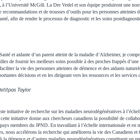
l, à l’Université McGill. La Dre Vedel et son équipe produiront une nouv
de recommandations et de trousses d’outils pour les personnes atteintes d
anté, afin de rendre le processus de diagnostic et les soins postdiagnosti
anté et aidante d’un parent atteint de la maladie d’Alzheimer, je compre
amilles de fournir les meilleurs soins possible à des proches frappés d’un
faciliter la vie des personnes atteintes de démence et des aidants nature
ortantes décisions et en les dirigeant vers les ressources et les services 
etitpas Taylor
te initiative de recherche sur les maladies neurodégénératives à l’échel
cette initiative donne aux chercheurs canadiens la possibilité de collab
 pays membres du JPND. En travaillant à l’échelle internationale et en
ces, nous accélérons la recherche qui améliorera la vie des Canadiens et
où la démence et d’autres maladies neurodégénératives constituent un p