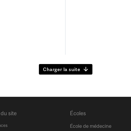
Charger la suite
 du site
Écoles
nces
École de médecine