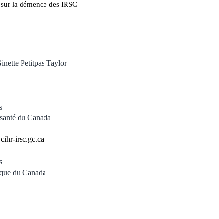
e sur la démence des IRSC
inette Petitpas Taylor
s
n santé du Canada
ihr-irsc.gc.ca
s
ique du Canada