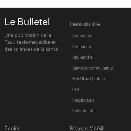
Le Bulletel
Liens du site
Une publication de la
Annonces
Faculté de médecine et
Éducation
des sciences de la santé
Recherche
Santé et communauté
McGill au Québec
ÉDI
Félicitations
Événements
Écoles
Réseau McGill