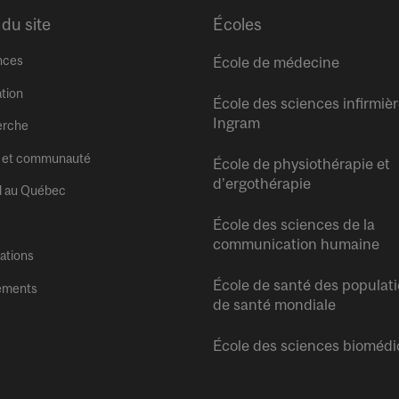
 du site
Écoles
nces
École de médecine
tion
École des sciences infirmiè
Ingram
erche
 et communauté
École de physiothérapie et
d’ergothérapie
l au Québec
École des sciences de la
communication humaine
tations
École de santé des populati
ements
de santé mondiale
École des sciences biomédi