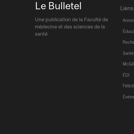
Le Bulletel
Liens
Une publication de la Faculté de
Anno
médecine et des sciences de la
Éduca
santé
Rech
Santé
McGil
ÉDI
Félici
Évén