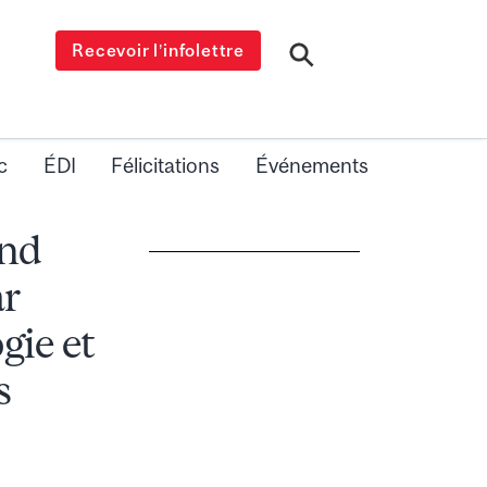
Recevoir l’infolettre
c
ÉDI
Félicitations
Événements
and
ar
gie et
s