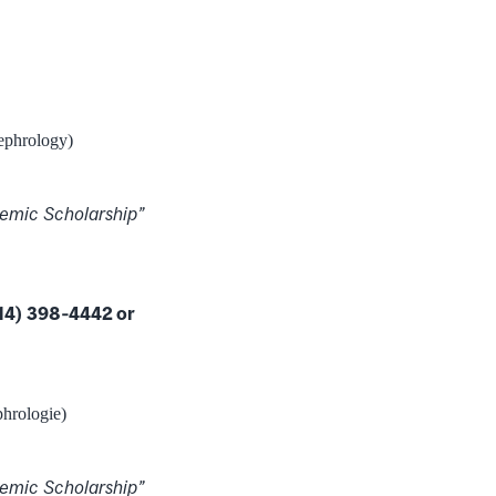
ephrology)
demic Scholarship”
514) 398‐4442 or
phrologie)
demic Scholarship”