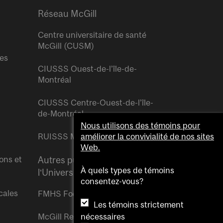
Réseau McGill
Centre universitaire de santé
McGill (CUSM)
res
CIUSSS Ouest-de-l’île-de-
Montréal
CIUSSS Centre-Ouest-de-l’île-
de-Montréal
Nous utilisons des témoins pour
RUISSS McGill
améliorer la convivialité de nos sites
Web.
ons et
Autres publications de
À quels types de témoins
l’Université McGill
consentez-vous?
cales
FMHS Focus
Les témoins strictement
nécessaires
McGill Reporter