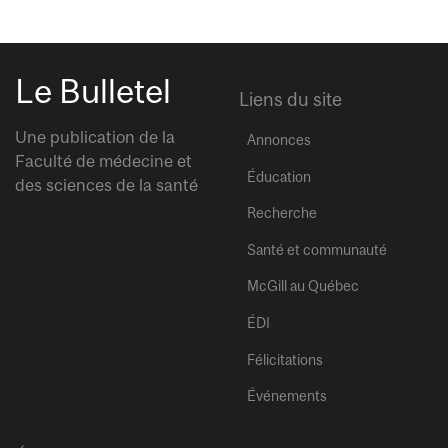
Le Bulletel
Liens du site
Une publication de la
Annonces
Faculté de médecine et
Éducation
des sciences de la santé
Recherche
Santé et communauté
McGill au Québec
ÉDI
Félicitations
Événements