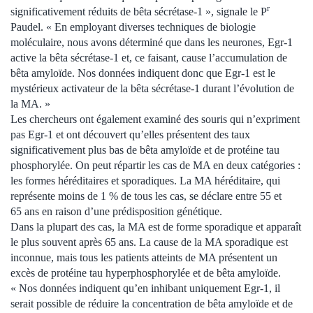
r
significativement réduits de bêta sécrétase-1 », signale le P
Paudel. « En employant diverses techniques de biologie
moléculaire, nous avons déterminé que dans les neurones, Egr-1
active la bêta sécrétase-1 et, ce faisant, cause l’accumulation de
bêta amyloïde. Nos données indiquent donc que Egr-1 est le
mystérieux activateur de la bêta sécrétase-1 durant l’évolution de
la MA. »
Les chercheurs ont également examiné des souris qui n’expriment
pas Egr-1 et ont découvert qu’elles présentent des taux
significativement plus bas de bêta amyloïde et de protéine tau
phosphorylée. On peut répartir les cas de MA en deux catégories :
les formes héréditaires et sporadiques. La MA héréditaire, qui
représente moins de 1 % de tous les cas, se déclare entre 55 et
65 ans en raison d’une prédisposition génétique.
Dans la plupart des cas, la MA est de forme sporadique et apparaît
le plus souvent après 65 ans. La cause de la MA sporadique est
inconnue, mais tous les patients atteints de MA présentent un
excès de protéine tau hyperphosphorylée et de bêta amyloïde.
« Nos données indiquent qu’en inhibant uniquement Egr-1, il
serait possible de réduire la concentration de bêta amyloïde et de