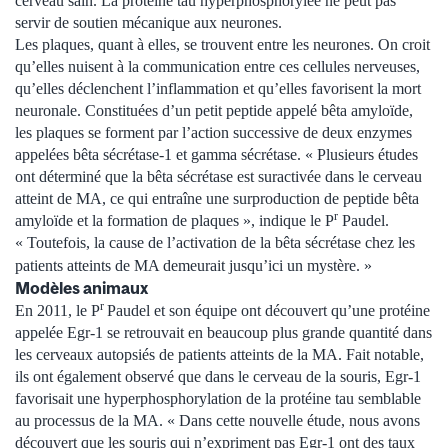
cerveau sain. La protéine tau hyperphosphorylée ne peut pas
servir de soutien mécanique aux neurones.
Les plaques, quant à elles, se trouvent entre les neurones. On croit
qu’elles nuisent à la communication entre ces cellules nerveuses,
qu’elles déclenchent l’inflammation et qu’elles favorisent la mort
neuronale. Constituées d’un petit peptide appelé bêta amyloïde,
les plaques se forment par l’action successive de deux enzymes
appelées bêta sécrétase-1 et gamma sécrétase. « Plusieurs études
ont déterminé que la bêta sécrétase est suractivée dans le cerveau
atteint de MA, ce qui entraîne une surproduction de peptide bêta
r
amyloïde et la formation de plaques », indique le P
Paudel.
« Toutefois, la cause de l’activation de la bêta sécrétase chez les
patients atteints de MA demeurait jusqu’ici un mystère. »
Modèles animaux
r
En 2011, le P
Paudel et son équipe ont découvert qu’une protéine
appelée Egr-1 se retrouvait en beaucoup plus grande quantité dans
les cerveaux autopsiés de patients atteints de la MA. Fait notable,
ils ont également observé que dans le cerveau de la souris, Egr-1
favorisait une hyperphosphorylation de la protéine tau semblable
au processus de la MA. « Dans cette nouvelle étude, nous avons
découvert que les souris qui n’expriment pas Egr-1 ont des taux