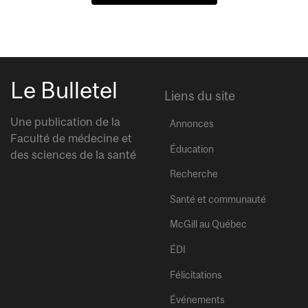
Le Bulletel
Liens du site
Une publication de la
Annonces
Faculté de médecine et
Éducation
des sciences de la santé
Recherche
Santé et communauté
McGill au Québec
ÉDI
Félicitations
Événements