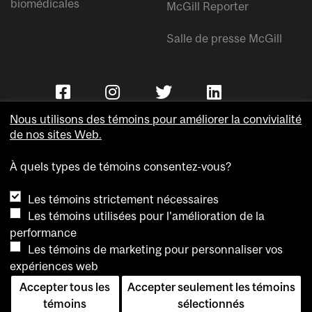
biomédicales
McGill Reporter
Salle de presse McGill
Nous utilisons des témoins pour améliorer la convivialité
de nos sites Web.
À quels types de témoins consentez-vous?
Copyright © Université McGill.
Les témoins strictement nécessaires
Accessibilité
Les témoins utilisées pour l'amélioration de la
Confidentialité
performance
Avis sur les témoins
Les témoins de marketing pour personnaliser vos
expériences web
Paramètres des témoins
Accepter tous les
Accepter seulement les témoins
Pour nous joindre
témoins
sélectionnés