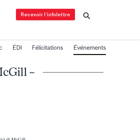
Recevoir l’infolettre
c
ÉDI
Félicitations
Événements
McGill –
ici di McGill