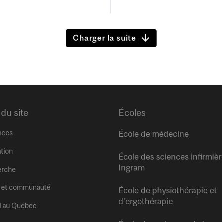
Charger la suite
 du site
Écoles
nces
École de médecine
tion
École des sciences infirmiè
Ingram
erche
 et communauté
École de physiothérapie et
d’ergothérapie
l au Québec