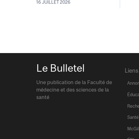
16 JUILLET 2026
Le Bulletel
Liens
Une publication de la Faculté de
Anno
médecine et des sciences de la
Éduca
santé
Rech
Santé
McGil