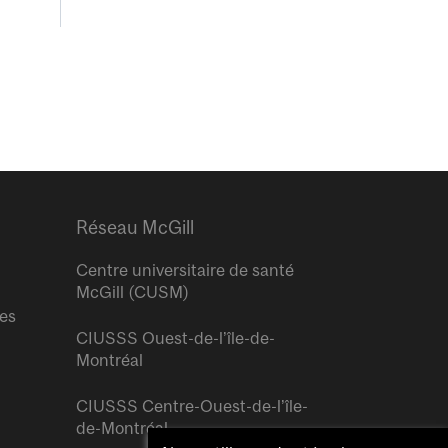
Réseau McGill
Centre universitaire de santé
McGill (CUSM)
res
CIUSSS Ouest-de-l’île-de-
Montréal
CIUSSS Centre-Ouest-de-l’île-
de-Montréal