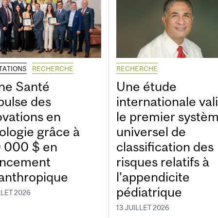
ITATIONS
RECHERCHE
RECHERCHE
ne Santé
Une étude
pulse des
internationale val
ovations en
le premier systè
ologie grâce à
universel de
 000 $ en
classification des
ancement
risques relatifs à
lanthropique
l’appendicite
pédiatrique
LLET 2026
13 JUILLET 2026