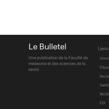
Le Bulletel
Liens
Une publication de la Faculté de
Anno
médecine et des sciences de la
Éduca
santé
Rech
Santé
McGil
ÉDI