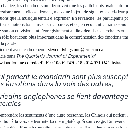
 chantée, les chercheurs ont découvert que les participants avaient du ma
nregistrement audio seulement, mais que l’ajout de signaux visuels leur
ons que la musique tentait d’exprimer. En revanche, les participants p
 les émotions transmises par la parole, et ce, en écoutant la trame sono
le son ou en visionnant l’enregistrement audiovidéo. Les chercheurs ont
n rôle beaucoup plus important dans la compréhension des émotions tra
 la parole.
ement avec le chercheur :
steven.livingstone@ryerson.ca
.
The Quarterly Journal of Experimental
ticle dans
w.tandfonline.com/doi/full/10.1080/17470218.2014.971034#abstract
ui parlent le mandarin sont plus suscept
es émotions dans la voix des autres;
ricains anglophones se fient davantage
aciales
omprendre les sentiments d’une autre personne, les Chinois qui parlent 
tention à la voix de leur interlocuteur plutôt qu’à son visage. En revan
à « déchiffrer » les émotions des autres en se fiant à leurs expressions 