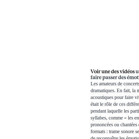
Voir une des vidéos
u
faire passer des émot
Les amateurs de concerts 
dramatiques. En fait, la 
acoustiques pour faire v
était le rôle de ces diff
pendant laquelle les part
syllabes, comme « les enf
prononcées ou chantées e
formats : trame sonore s
de reconnaître les émotio