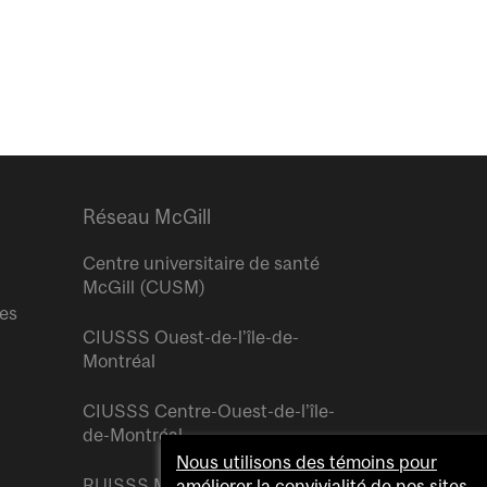
Réseau McGill
Centre universitaire de santé
McGill (CUSM)
res
CIUSSS Ouest-de-l’île-de-
Montréal
CIUSSS Centre-Ouest-de-l’île-
de-Montréal
Nous utilisons des témoins pour
RUISSS McGill
améliorer la convivialité de nos sites