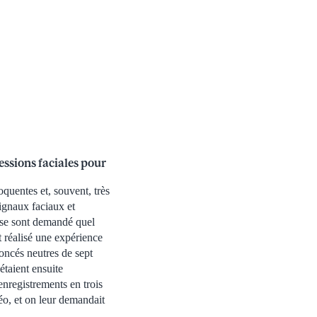
essions faciales pour
oquentes et, souvent, très
signaux faciaux et
 se sont demandé quel
nt réalisé une expérience
noncés neutres de sept
étaient ensuite
enregistrements en trois
éo, et on leur demandait