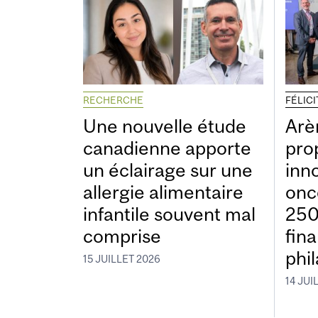
RECHERCHE
FÉLIC
Une nouvelle étude
Arè
canadienne apporte
pro
un éclairage sur une
inn
allergie alimentaire
onc
infantile souvent mal
250
comprise
fin
phi
15 JUILLET 2026
14 JUI