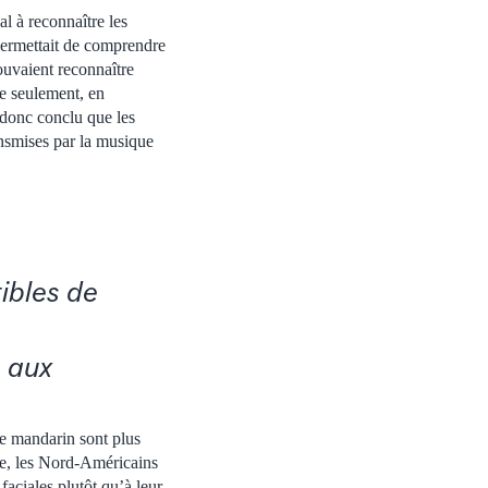
l à reconnaître les
 permettait de comprendre
ouvaient reconnaître
re seulement, en
 donc conclu que les
nsmises par la musique
ibles de
 aux
le mandarin sont plus
che, les Nord-Américains
faciales plutôt qu’à leur