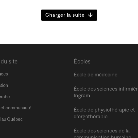
Charger la suite
 du site
Écoles
nces
École de médecine
tion
École des sciences infirmiè
Ingram
erche
 et communauté
École de physiothérapie et
d’ergothérapie
l au Québec
École des sciences de la
communication humaine