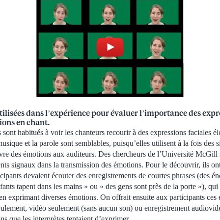
tilisées dans l’expérience pour évaluer l’importance des expr
ions en chant.
sont habitués à voir les chanteurs recourir à des expressions faciales él
musique et la parole sont semblables, puisqu’elles utilisent à la fois des 
ivre des émotions aux auditeurs. Des chercheurs de l’Université McGill
érents signaux dans la transmission des émotions. Pour le découvrir, ils o
icipants devaient écouter des enregistrements de courtes phrases (des é
ants tapent dans les mains » ou « des gens sont près de la porte »), qui 
n exprimant diverses émotions. On offrait ensuite aux participants ces 
eulement, vidéo seulement (sans aucun son) ou enregistrement audiovid
ns que les interprètes tentaient d’exprimer.