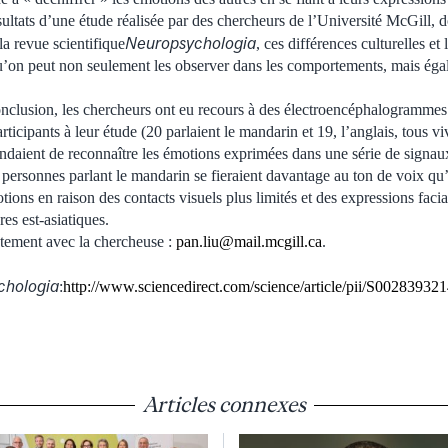
sultats d’une étude réalisée par des chercheurs de l’Université McGill, do
Neuropsychologia
a revue scientifique
, ces différences culturelles et 
’on peut non seulement les observer dans les comportements, mais éga
conclusion, les chercheurs ont eu recours à des électroencéphalogrammes
articipants à leur étude (20 parlaient le mandarin et 19, l’anglais, tous v
ndaient de reconnaître les émotions exprimées dans une série de signau
s personnes parlant le mandarin se fieraient davantage au ton de voix qu
ions en raison des contacts visuels plus limités et des expressions faci
res est-asiatiques.
ement avec la chercheuse :
pan.liu@mail.mcgill.ca
.
chologia
:
http://www.sciencedirect.com/science/article/pii/S0028393
Articles connexes