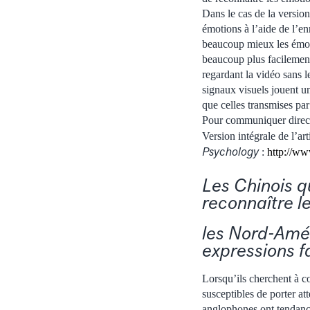
Dans le cas de la version
émotions à l’aide de l’e
beaucoup mieux les émoti
beaucoup plus facilement
regardant la vidéo sans 
signaux visuels jouent u
que celles transmises par
Pour communiquer direct
Version intégrale de l’ar
Psychology
:
http://ww
Les Chinois q
reconnaître l
les Nord-Amé
expressions f
Lorsqu’ils cherchent à c
susceptibles de porter at
anglophones ont tendance 