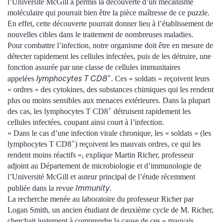
l’Université McGill a permis la découverte d’un mécanisme
moléculaire qui pourrait bien être la pièce maîtresse de ce puzzle.
En effet, cette découverte pourrait donner lieu à l’établissement de
nouvelles cibles dans le traitement de nombreuses maladies.
Pour combattre l’infection, notre organisme doit être en mesure de
détecter rapidement les cellules infectées, puis de les détruire, une
fonction assurée par une classe de cellules immunitaires
+
lymphocytes T CD8
appelées
. Ces « soldats » reçoivent leurs
« ordres » des cytokines, des substances chimiques qui les rendent
plus ou moins sensibles aux menaces extérieures. Dans la plupart
+
des cas, les lymphocytes T CD8
détruisent rapidement les
cellules infectées, coupant ainsi court à l’infection.
« Dans le cas d’une infection virale chronique, les « soldats » (les
+
lymphocytes T CD8
) reçoivent les mauvais ordres, ce qui les
rendent moins réactifs », explique Martin Richer, professeur
adjoint au Département de microbiologie et d’immunologie de
l’Université McGill et auteur principal de l’étude récemment
Immunity
publiée dans la revue
.
La recherche menée au laboratoire du professeur Richer par
Logan Smith, un ancien étudiant de deuxième cycle de M. Richer,
cherchait justement à comprendre la cause de ces « mauvais