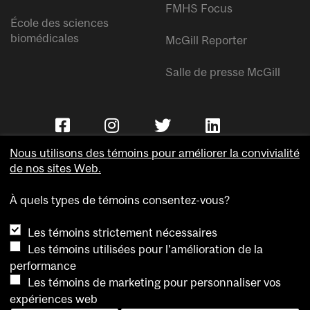
FMHS Focus
École des sciences
biomédicales
McGill Reporter
Salle de presse McGill
Nous utilisons des témoins pour améliorer la convivialité
de nos sites Web.
À quels types de témoins consentez-vous?
Copyright © Université McGill.
Les témoins strictement nécessaires
Accessibilité
Les témoins utilisées pour l'amélioration de la
Confidentialité
performance
Avis sur les témoins
Les témoins de marketing pour personnaliser vos
expériences web
Paramètres des témoins