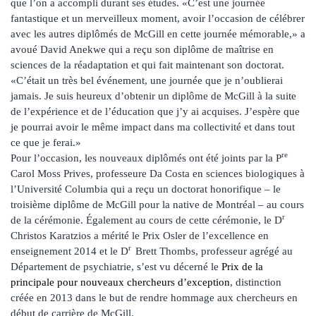
que l’on a accompli durant ses études. «C’est une journée
fantastique et un merveilleux moment, avoir l’occasion de célébrer
avec les autres diplômés de McGill en cette journée mémorable,» a
avoué David Anekwe qui a reçu son diplôme de maîtrise en
sciences de la réadaptation et qui fait maintenant son doctorat.
«C’était un très bel événement, une journée que je n’oublierai
jamais. Je suis heureux d’obtenir un diplôme de McGill à la suite
de l’expérience et de l’éducation que j’y ai acquises. J’espère que
je pourrai avoir le même impact dans ma collectivité et dans tout
ce que je ferai.»
re
Pour l’occasion, les nouveaux diplômés ont été joints par la P
Carol Moss Prives, professeure Da Costa en sciences biologiques à
l’Université Columbia qui a reçu un doctorat honorifique – le
troisième diplôme de McGill pour la native de Montréal – au cours
r
de la cérémonie. Également au cours de cette cérémonie, le D
Christos Karatzios a mérité le Prix Osler de l’excellence en
r
enseignement 2014 et le D
Brett Thombs, professeur agrégé au
Département de psychiatrie, s’est vu décerné le
Prix de la
principale pour nouveaux chercheurs d’exception
, distinction
créée en 2013 dans le but de rendre hommage aux chercheurs en
début de carrière de McGill.