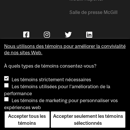
Salle de presse McGill
Nous utilisons des témoins pour améliorer la convivialité
de nos sites Web.
À quels types de témoins consentez-vous?
Copyright © Université McGill.
Les témoins strictement nécessaires
Accessibilité
Les témoins utilisées pour l'amélioration de la
Confidentialité
performance
Avis sur les témoins
Les témoins de marketing pour personnaliser vos
expériences web
Paramètres des témoins
Accepter tous les
Accepter seulement les témoins
Pour nous joindre
témoins
sélectionnés