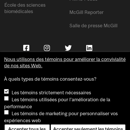
École des sciences
biomédicales
McGill Reporter
Salle de presse McGill
Nous utilisons des témoins pour améliorer la convivialité
de nos sites Web.
À quels types de témoins consentez-vous?
Copyright © Université McGill.
Les témoins strictement nécessaires
Accessibilité
Les témoins utilisées pour l'amélioration de la
Confidentialité
performance
Avis sur les témoins
Les témoins de marketing pour personnaliser vos
expériences web
Paramètres des témoins
Accepter tous les
Accepter seulement les témoins