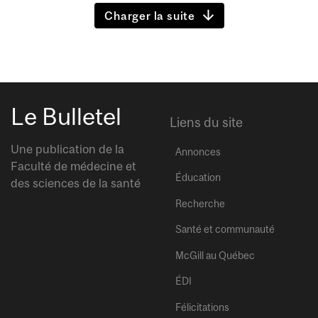
Charger la suite
Le Bulletel
Liens du site
Une publication de la
Annonces
Faculté de médecine et
Éducation
des sciences de la santé
Recherche
Santé et communauté
McGill au Québec
ÉDI
Félicitations