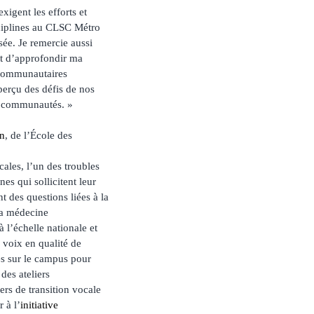
xigent les efforts et
sciplines au CLSC Métro
isée. Je remercie aussi
et d’approfondir ma
s communautaires
perçu des défis de nos
os communautés. »
en
, de l’École des
ales, l’un des troubles
es qui sollicitent leur
t des questions liées à la
 la médecine
 l’échelle nationale et
a voix en qualité de
és sur le campus pour
des ateliers
ers de transition vocale
 à l’
initiative