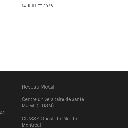
14 JUILLET 2026
Réseau McGill
Centre universitaire de santé
McGill (CUSM)
res
CIUSSS Ouest-de-l’île-de-
Montréal