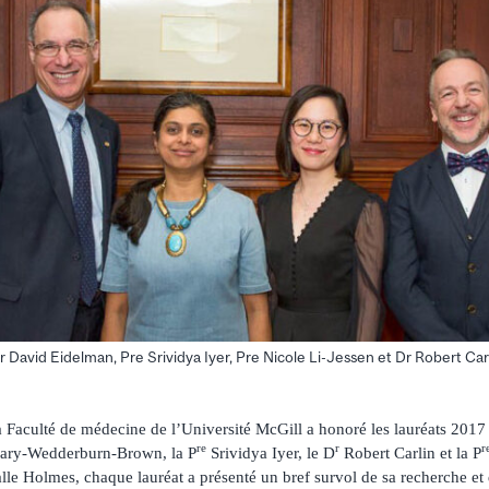
 Dr David Eidelman, Pre Srividya Iyer, Pre Nicole Li-Jessen et Dr Robert Car
)
Faculté de médecine de l’Université McGill a honoré les lauréats 201
re
r
r
mary-Wedderburn-Brown, la P
Srividya Iyer, le D
Robert Carlin et la P
alle Holmes, chaque lauréat a présenté un bref survol de sa recherche et