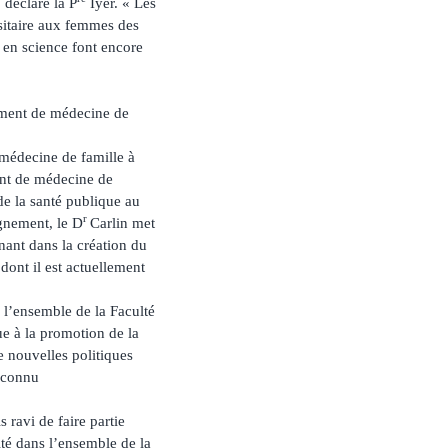
déclare la P
Iyer. « Les
rsitaire aux femmes des
 en science font encore
tement de médecine de
 médecine de famille à
nt de médecine de
de la santé publique au
r
ignement, le D
Carlin met
inant dans la création du
ont il est actuellement
 l’ensemble de la Faculté
ue à la promotion de la
e nouvelles politiques
reconnu
s ravi de faire partie
ité dans l’ensemble de la