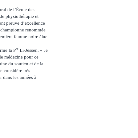
al de l’École des
de physiothérapie et
font preuve d’excellence
une championne renommée
première femme noire élue
re
irme la P
Li-Jessen. « Je
é de médecine pour ce
ine du soutien et de la
e considère très
ir dans les années à