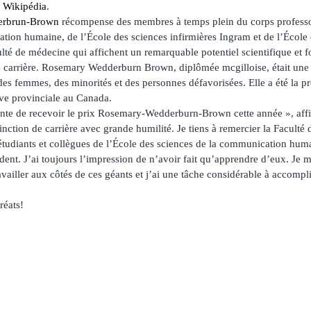
 Wikipédia
.
erbrun-Brown
récompense des membres à temps plein du corps professor
tion humaine, de l’École des sciences infirmières Ingram et de l’École 
ulté de médecine qui affichent un remarquable potentiel scientifique et 
e carrière. Rosemary Wedderburn Brown, diplômée mcgilloise, était 
é des femmes, des minorités et des personnes défavorisées. Elle a été la 
ive provinciale au Canada.
sante de recevoir le prix Rosemary-Wedderburn-Brown cette année », aff
tinction de carrière avec grande humilité. Je tiens à remercier la Facult
 étudiants et collègues de l’École des sciences de la communication huma
ent. J’ai toujours l’impression de n’avoir fait qu’apprendre d’eux. Je m
availler aux côtés de ces géants et j’ai une tâche considérable à accompl
réats!