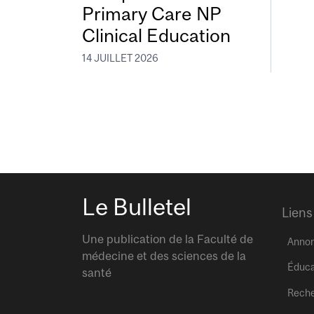
Primary Care NP
Clinical Education
14 JUILLET 2026
Le Bulletel
Liens
Une publication de la Faculté de
Anno
médecine et des sciences de la
Éduca
santé
Rech