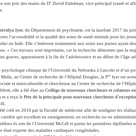
r
çu son prix des mains du D
David Eidelman, vice-principal (santé et aff
e.
Srividya Iyer
, du Département de psychiatrie, est la lauréate 2017 du p
orer l’accessibilité et la qualité des soins de santé mentale pour les jeun
ulier en Inde. Elle s’intéresse notamment aux soins aux jeunes ayant de
e. « Ces travaux sont importants, car la recherche démontre que la ma
lus graves, apparaissent à la fin de l’adolescence et au début de l’âge ad
n psychologie clinique de l’Université du Nebraska à Lincoln et d’un pos
re
Malla, au Centre de recherche de l’Hôpital Douglas, la P
Iyer est act
ociale et transculturelle et chercheuse au Centre de recherche de l’Hôpi
bott, elle a été élue au
Collège de nouveaux chercheurs et créateurs en 
 et a reçu le
Prix de la principale pour nouveaux chercheurs d’exceptio
ll.
été créé en 2010 par la Faculté de médecine afin de souligner les réalis
 carrière qui excellent en enseignement, en recherche ou en administrat
elières ès arts de l’Université McGill et parmi les premières diplômée
le était experte des maladies cardiaques congénitales.
re