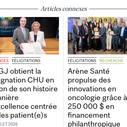
Articles connexes
NCES
FÉLICITATIONS
FÉLICITATIONS
RECHERCHE
GJ obtient la
Arène Santé
ignation CHU en
propulse des
on de son histoire
innovations en
nnière
oncologie grâce 
xcellence centrée
250 000 $ en
les patient(e)s
financement
philanthropique
LLET 2026