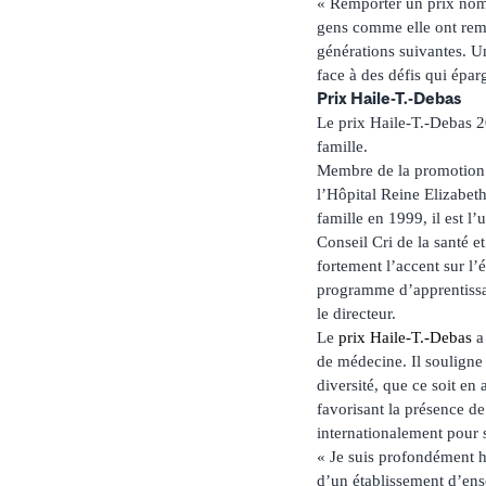
« Remporter un prix nom
gens comme elle ont remi
générations suivantes. U
face à des défis qui épar
Prix Haile-T.-Debas
Le prix Haile-T.-Debas 2
famille.
Membre de la promotion
l’Hôpital Reine Elizab
famille en 1999, il est 
Conseil Cri de la santé 
fortement l’accent sur l’
programme d’apprentissag
le directeur.
Le
prix Haile-T.-Debas
a 
de médecine. Il souligne
diversité, que ce soit e
favorisant la présence d
internationalement pour 
« Je suis profondément h
d’un établissement d’ense