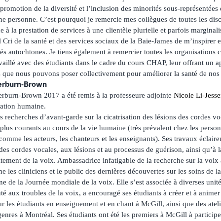
romotion de la diversité et l’inclusion des minorités sous-représentées e
une personne. C’est pourquoi je remercie mes collègues de toutes les di
 à la prestation de services à une clientèle plurielle et parfois marginal
 Cri de la santé et des services sociaux de la Baie-James de m’inspirer 
és autochtones. Je tiens également à remercier toutes les organisation
vaillé avec des étudiants dans le cadre du cours CHAP, leur offrant un a
s que nous pouvons poser collectivement pour améliorer la santé de n
erburn-Brown
burn-Brown 2017 a été remis à la professeure adjointe
Nicole Li-Jess
ation humaine.
recherches d’avant-garde sur la cicatrisation des lésions des cordes voc
lus courants au cours de la vie humaine (très prévalent chez les personn
comme les acteurs, les chanteurs et les enseignants). Ses travaux éclairen
e des cordes vocales, aux lésions et au processus de guérison, ainsi qu’à
itement de la voix. Ambassadrice infatigable de la recherche sur la voix à
me les cliniciens et le public des dernières découvertes sur les soins de l
e de la Journée mondiale de la voix. Elle s’est associée à diverses unit
é aux troubles de la voix, a encouragé ses étudiants à créer et à animer 
 les étudiants en enseignement et en chant à McGill, ainsi que des ateli
enres à Montréal. Ses étudiants ont été les premiers à McGill à participer