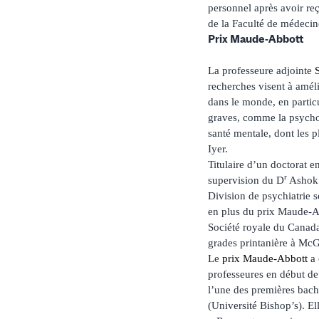
personnel après avoir re
de la Faculté de médecin
Prix Maude-Abbott
La professeure adjointe
recherches visent à améli
dans le monde, en partic
graves, comme la psychos
santé mentale, dont les p
Iyer.
Titulaire d’un doctorat e
r
supervision du D
Ashok 
Division de psychiatrie s
en plus du prix Maude-Ab
Société royale du Canada
grades printanière à McGi
Le
prix Maude-Abbott
a 
professeures en début de
l’une des premières bach
(Université Bishop’s). El