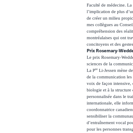
Faculté de médecine. La p
l’implication de plus d’
de créer un milieu propice
mes collègues au Conseil
compréhension des réalit
montréalaises qui ont tra
concitoyens et des geste
Prix Rosemary-Wedd
Le prix Rosemary-Wedder
sciences de la communic
re
La P
Li-Jessen mène des 
de la communication les p
voix de façon intensive, 
biologie et à la structur
personnalisée dans le tra
internationale, elle infor
coordonnatrice canadienn
sensibiliser la communaut
d’entraînement vocal pour
pour les personnes transg