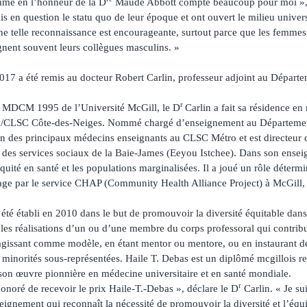
mé en l’honneur de la D
Maude Abbott compte beaucoup pour moi », 
s en question le statu quo de leur époque et ont ouvert le milieu unive
ne telle reconnaissance est encourageante, surtout parce que les femmes
gnent souvent leurs collègues masculins. »
017 a été remis au docteur Robert Carlin, professeur adjoint au Dépar
r
 MDCM 1995 de l’Université McGill, le D
Carlin a fait sa résidence en
eth/CLSC Côte-des-Neiges. Nommé chargé d’enseignement au Départeme
l’un des principaux médecins enseignants au CLSC Métro et est directeur 
et des services sociaux de la Baie-James (Eeyou Istchee). Dans son ense
équité en santé et les populations marginalisées. Il a joué un rôle déterm
e par le service CHAP (Community Health Alliance Project) à McGill, d
été établi en 2010 dans le but de promouvoir la diversité équitable dans
 les réalisations d’un ou d’une membre du corps professoral qui contrib
n agissant comme modèle, en étant mentor ou mentore, ou en instaurant d
e minorités sous-représentées. Haile T. Debas est un diplômé mcgillois 
son œuvre pionnière en médecine universitaire et en santé mondiale.
r
onoré de recevoir le prix Haile-T.-Debas », déclare le D
Carlin. « Je sui
ignement qui reconnaît la nécessité de promouvoir la diversité et l’équ