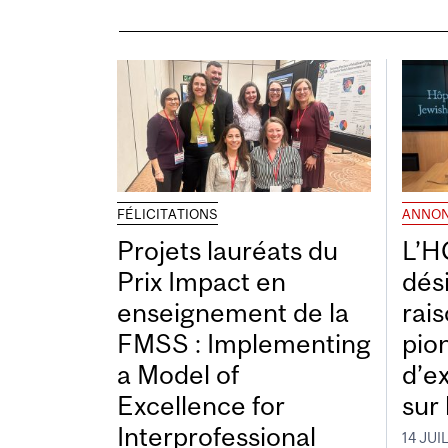
FÉLICITATIONS
ANNO
Projets lauréats du
L’H
Prix Impact en
dés
enseignement de la
rais
FMSS : Implementing
pio
a Model of
d’e
Excellence for
sur 
Interprofessional
14 JUI