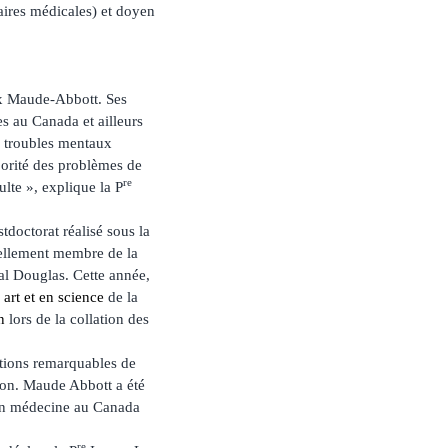
aires médicales) et doyen
rix Maude-Abbott. Ses
es au Canada et ailleurs
s troubles mentaux
jorité des problèmes de
re
ulte », explique la P
tdoctorat réalisé sous la
uellement membre de la
tal Douglas. Cette année,
art et en science
de la
n
lors de la collation des
ations remarquables de
ion. Maude Abbott a été
s en médecine au Canada
re