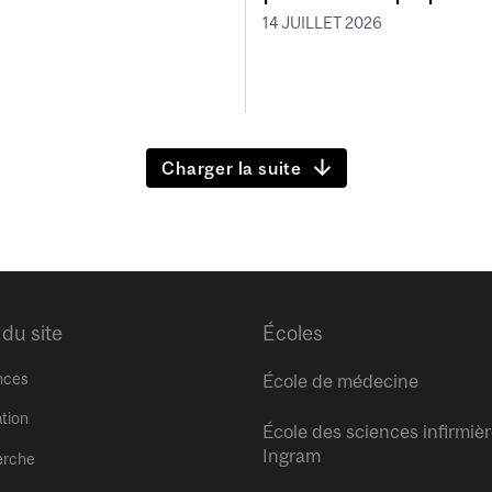
14 JUILLET 2026
Charger la suite
 du site
Écoles
nces
École de médecine
tion
École des sciences infirmiè
Ingram
erche