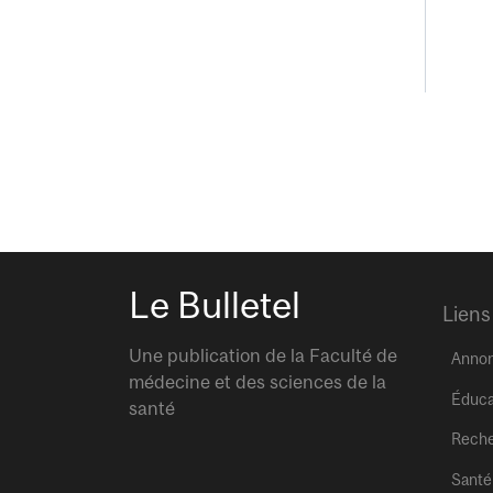
Le Bulletel
Liens
Une publication de la Faculté de
Anno
médecine et des sciences de la
Éduca
santé
Rech
Santé