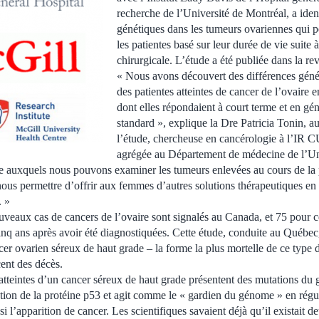
recherche de l’Université de Montréal, a ide
génétiques dans les tumeurs ovariennes qui p
les patientes basé sur leur durée de vie suite 
chirurgicale. L’étude a été publiée dans la
« Nous avons découvert des différences géné
des patientes atteintes de cancer de l’ovaire 
dont elles répondaient à court terme et en gén
standard », explique la Dre Patricia Tonin, au
l’étude, chercheuse en cancérologie à l’IR 
agrégée au Département de médecine de l’Un
ce auxquels nous pouvons examiner les tumeurs enlevées au cours de la 
 nous permettre d’offrir aux femmes d’autres solutions thérapeutiques en
. »
veaux cas de cancers de l’ovaire sont signalés au Canada, et 75 pour 
nq ans après avoir été diagnostiquées. Cette étude, conduite au Québec,
er ovarien séreux de haut grade – la forme la plus mortelle de ce type d
ent des décès.
tteintes d’un cancer séreux de haut grade présentent des mutations du
tion de la protéine p53 et agit comme le « gardien du génome » en régul
si l’apparition de cancer. Les scientifiques savaient déjà qu’il existait 