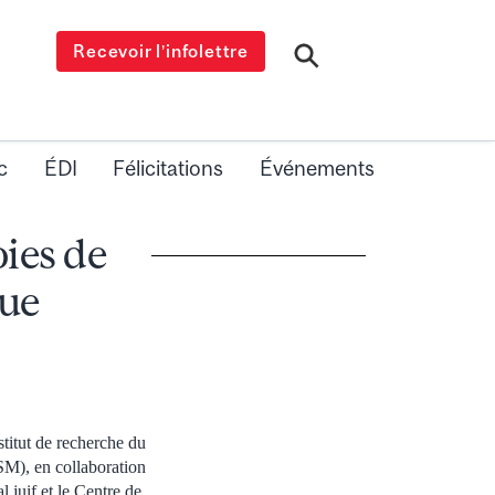
Recevoir l’infolettre
c
ÉDI
Félicitations
Événements
oies de
que
stitut de recherche du
SM), en collaboration
l juif et le Centre de