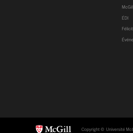
McGil
ÉDI
Félici
Évén
Copyright © Université McGi