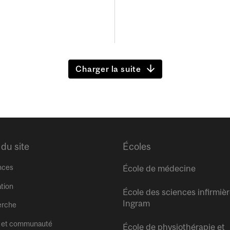
Charger la suite
 du site
Écoles
nces
École de médecine
tion
École des sciences infirmiè
Ingram
erche
 et communauté
École de physiothérapie et