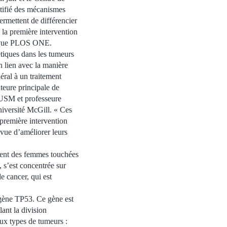
ntifié des mécanismes
ermettent de différencier
à la première intervention
 revue PLOS ONE.
tiques dans les tumeurs
en lien avec la manière
éral à un traitement
teure principale de
CUSM et professeure
iversité McGill. « Ces
première intervention
 vue d’améliorer leurs
cent des femmes touchées
 s’est concentrée sur
e cancer, qui est
 gène TP53. Ce gène est
ant la division
deux types de tumeurs :