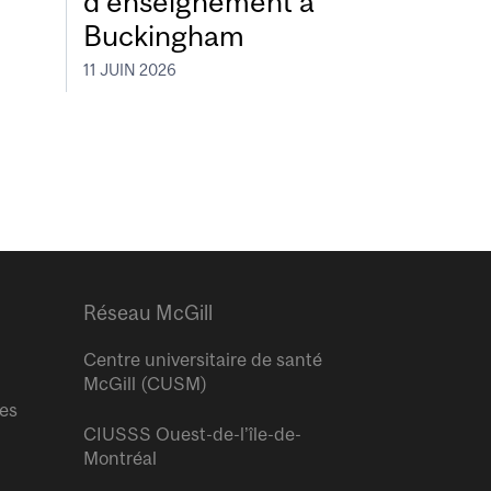
d’enseignement à
Buckingham
11 JUIN 2026
Réseau McGill
Centre universitaire de santé
McGill (CUSM)
res
CIUSSS Ouest-de-l’île-de-
Montréal