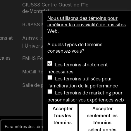
CIUSSS Centre-Ouest-de-l’île-
de-Montréal
Nous utilisons des témoins pour
RUISSS McGill
améliorer la convivialité de nos sites
Web.
ons et
Autres publications de
À quels types de témoins
l’Université McGill
consentez-vous?
cales
FMHS Focus
Les témoins strictement
nécessaires
McGill Reporter
Les témoins utilisées pour
Salle de presse McGill
l'amélioration de la performance
Les témoins de marketing pour
personnaliser vos expériences web
Accepter
Accepter
tous les
seulement les
témoins
témoins
Paramètres des témoins
Pour nous joindre
sélectionnés