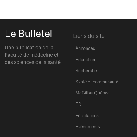
Le Bulletel
Liens du site
Une publication de la
Annonces
Faculté de médecine et
Éducation
des sciences de la santé
Recherche
Santé et communauté
McGill au Québec
ÉDI
Félicitations
Événements