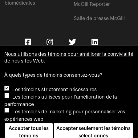
biomédicales
McGill Reporter
Salle de presse McGill
Nous utilisons des témoins pour améliorer la convivialité
de nos sites Web.
À quels types de témoins consentez-vous?
Copyright © Université McGill.
Les témoins strictement nécessaires
Accessibilité
Les témoins utilisées pour l'amélioration de la
Confidentialité
performance
Avis sur les témoins
Les témoins de marketing pour personnaliser vos
expériences web
Paramètres des témoins
Accepter tous les
Accepter seulement les témoins
Pour nous joindre
témoins
sélectionnés