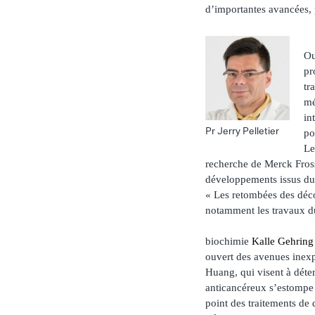
d’importantes avancées,
Ou
pr
tr
mé
in
Pr Jerry Pelletier
po
Le
recherche de Merck Fross
développements issus du C
« Les retombées des déco
notamment les travaux du
biochimie
Kalle Gehring
ouvert des avenues inexp
Huang, qui visent à déte
anticancéreux s’estompe 
point des traitements de