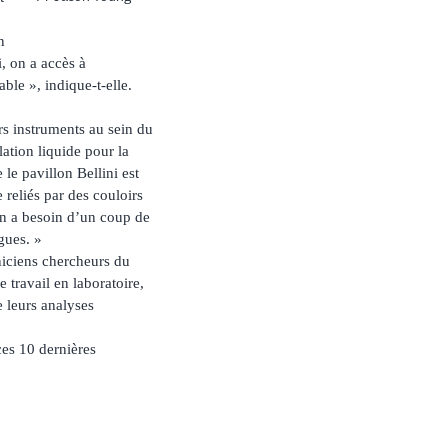
n
i, on a accès à
ble », indique-t-elle.
s instruments au sein du
tion liquide pour la
 le pavillon Bellini est
reliés par des couloirs
 on a besoin d’un coup de
gues. »
niciens chercheurs du
 travail en laboratoire,
e leurs analyses
ces 10 dernières