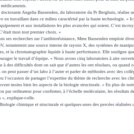
 médicaments.
 doctorante Angelia Bassenden, du laboratoire du Pr Berghuis, réalise u
ve en travaillant dans ce milieu caractérisé par la haute technologie. « Ic
équipement et aux installations les plus avancées qui soient. C’est incroya
C’était mon tout premier choix. »
ns ses recherches sur l’antibiorésistance, Mme Bassenden emploie diver
V, notamment une source interne de rayons X, des systèmes de manipula
ines, et la chromatographie liquide à haute performance. Elle souligne que
ager le travail d’équipe. « Nous avons cinq laboratoires à aire ouverte 
 à des difficultés dont on sait que d’autres les ont résolues, ou quand
 on peut passer d’un labo à l’autre et parler de méthodes avec des collè
 l’occasion de partager l’expertise du thème de recherche avec les cli
ent moins bien les aspects de la biologie structurale. « En plus de notre
ion par ordinateur pour confirmer, à l’échelle moléculaire, les résultats d
 », explique-t-elle.
Biologie chimique et structurale et quelques-unes des percées réalisées 