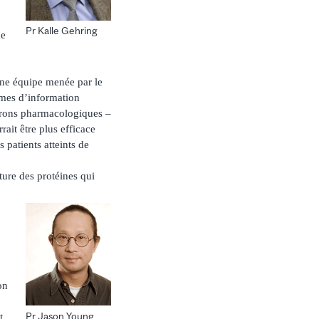
Pr Kalle Gehring
me
une équipe menée par le
èmes d’information
perons pharmacologiques –
ait être plus efficace
 patients atteints de
ture des protéines qui
on
Pr Jason Young
t