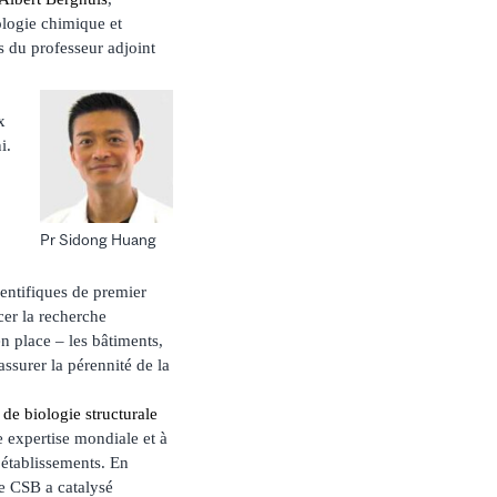
ologie chimique et
s du professeur adjoint
x
i.
Pr Sidong Huang
ientifiques de premier
cer la recherche
en place – les bâtiments,
assurer la pérennité de la
 de biologie structurale
 expertise mondiale et à
 établissements. En
le CSB a catalysé