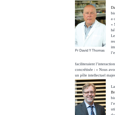
Da
bi
a 
« 
hé
Le
re
im
Pr David Y Thomas
l’
faciliteraient l’interacti
concrétisée : « Nous avo
un pôle intellectuel maje
La
B
bi
l’
ut
da