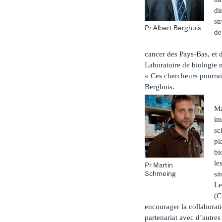
di
st
Pr Albert Berghuis
de
cancer des Pays-Bas, et 
Laboratoire de biologie
« Ces chercheurs pourraie
Berghuis.
Ma
im
sc
pl
bi
le
Pr Martin
Schmeing
si
Le
(C
encourager la collaborat
partenariat avec d’autre