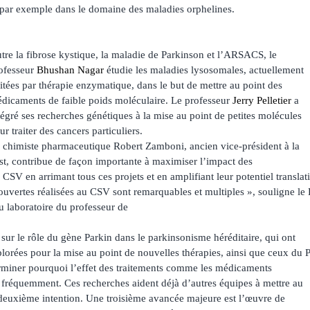
 par exemple dans le domaine des maladies orphelines.
tre la fibrose kystique, la maladie de Parkinson et l’ARSACS, le
ofesseur
Bhushan Nagar
étudie les maladies lysosomales, actuellement
aitées par thérapie enzymatique, dans le but de mettre au point des
dicaments de faible poids moléculaire. Le professeur
Jerry Pelletier
a
tégré ses recherches génétiques à la mise au point de petites molécules
ur traiter des cancers particuliers.
 chimiste pharmaceutique Robert Zamboni, ancien vice-président à la
t, contribue de façon importante à maximiser l’impact des
SV en arrimant tous ces projets et en amplifiant leur potentiel translat
uvertes réalisées au CSV sont remarquables et multiples », souligne le
 laboratoire du professeur de
sur le rôle du gène Parkin dans le parkinsonisme héréditaire, qui ont
lorées pour la mise au point de nouvelles thérapies, ainsi que ceux du P
rminer pourquoi l’effet des traitements comme les médicaments
fréquemment. Ces recherches aident déjà d’autres équipes à mettre au
 deuxième intention. Une troisième avancée majeure est l’œuvre de