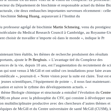
recteur du Département de biochimie et responsable actuel du thème Bi
ructurale, cite deux embauches importantes survenues récemment : celle
 biochimie
Sidong Huang
, auparavant à l’Institut du
du professeur agrégé de biochimie
Martin Schmeing
, venu du prestigieu
 moléculaire du Medical Research Council à Cambridge, au Royaume-Un
nt choisir de travailler n’importe où dans le monde », indique le Pr
intenant bien établis, les thèmes de recherche produisent des résultats
portants, ajoute le
Pr Berghuis
. « L’avantage tiré du Complexe des
iences de la vie, depuis 10 ans, est l’augmentation du recrutement de sc
an qui sont venus à McGill et ont utilisé ces installations pour faire avan
omédicale », poursuit-il. « Notre vision pour la suite est claire. Tout est 
s jeunes scientifiques, l’équipement de pointe –, il nous faut maintenant 
tuation et suivre le rythme des développements actuels. »
 thème Biologie chimique et structurale a entraîné l’évolution du
Centre
SB) en phase avec la philosophie du CSV, qui consiste à développer une
ion multidisciplinaire productive avec des chercheurs d’autres thèmes et
s équipes de McGill et du Centre universitaire de santé McGill (CUSM), 