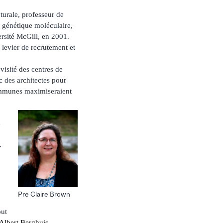
turale, professeur de
 génétique moléculaire,
rsité McGill, en 2001.
 levier de recrutement et
isité des centres de
c des architectes pour
 communes maximiseraient
é
»
Pre Claire Brown
out
Albert Berghuis
,