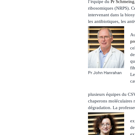
l’équipe du
Pr Schmeing
ribosomiques (NRPS). Ce
intervenant dans la bios
les antibiotiques, les ant
A
pr
ce
de
qu
fi
Pr John Hanrahan
Le
ca
plusieurs équipes du CS
chaperons moléculaires re
dégradation. La profess
ex
de
ex