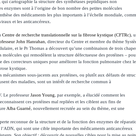
, qui cartographie la structure des synthétases peptidiques non
s enzymes sont à l’origine de bon nombre des petites molécules
ynthèse des médicaments les plus importants à l’échelle mondiale, com
iviraux et les anticancéreux.
u
Centre de recherche translationnelle sur la fibrose kystique (CFTRc)
, 
ofesseur John Hanrahan
, directeur du Centre et membre du thème Syst
llulaire, et le Pr Thomas a découvert qu’une combinaison de trois cha
s molécules qui remodèlent la structure défectueuse des protéines – pourr
e des correcteurs uniques pour améliorer la fonction pulmonaire chez les
brose kystique.
s mécanismes sous-jacents aux protéines, ou plutôt aux défauts de struc
usent des maladies, sont un intérêt de recherche commun à
V. Le professeur
Jason Young
, par exemple, a élucidé comment les
connaissent ces protéines mal repliées et les ciblent aux fins de
eure
Alba Guarné
, nouvellement recrutée au sein du thème, est une
perte reconnue de la structure et de la fonction des enzymes de réparati
 l’ADN, qui sont une cible importante des médicaments anticancéreux
istants. Son objectif : découvrir de nouvelles cibles pour la mise au poin