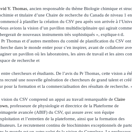
vid Y. Thomas
, ancien responsable du thème Biologie chimique et struc
ochimie et titulaire d’une Chaire de recherche du Canada de niveau 1 en
commencé à planifier la création du CSV peu après son arrivée à l’Unive
Nous avions la vision d’un pavillon multidisciplinaire qui agirait comme
bergerait de nouveaux instruments très sophistiqués », explique-t-il.
 Pr Thomas et d’autres membres du comité de planification du CSV ont v
cherche dans le monde entier pour s’en inspirer, avant de collaborer ave
aginer un pavillon où les laboratoires, les aires de travail et les aires
espace de recherche et
on entre chercheurs et étudiants. De l’avis du Pr Thomas, cette vision a ét
ns recruté une nouvelle génération de chercheurs de grand talent et créé
ur pour la formation et la commercialisation des résultats de recherche. 
 vision du CSV comprend un appui au travail remarquable de
Claire
rown
, professeure de physiologie et directrice de la Plateforme de
oimagerie avancée (ABIF) du CSV, qui assure avec son équipe
exploitation et l’entretien de la plateforme, ainsi que la formation des
ilisateurs. Le recrutement continu de biochimistes exceptionnels de part
ns le monde est un autre volet de la vision du Complexe. Le professeur