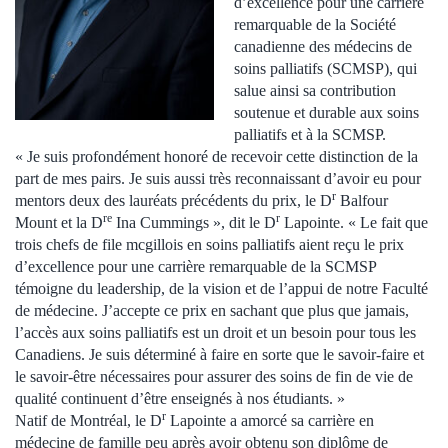
d’excellence pour une carrière
remarquable de la Société
canadienne des médecins de
soins palliatifs (SCMSP), qui
salue ainsi sa contribution
soutenue et durable aux soins
palliatifs et à la SCMSP.
« Je suis profondément honoré de recevoir cette distinction de la
part de mes pairs. Je suis aussi très reconnaissant d’avoir eu pour
r
mentors deux des lauréats précédents du prix, le D
Balfour
re
r
Mount et la D
Ina Cummings », dit le D
Lapointe. « Le fait que
trois chefs de file mcgillois en soins palliatifs aient reçu le prix
d’excellence pour une carrière remarquable de la SCMSP
témoigne du leadership, de la vision et de l’appui de notre Faculté
de médecine. J’accepte ce prix en sachant que plus que jamais,
l’accès aux soins palliatifs est un droit et un besoin pour tous les
Canadiens. Je suis déterminé à faire en sorte que le savoir-faire et
le savoir-être nécessaires pour assurer des soins de fin de vie de
qualité continuent d’être enseignés à nos étudiants. »
r
Natif de Montréal, le D
Lapointe a amorcé sa carrière en
médecine de famille peu après avoir obtenu son diplôme de