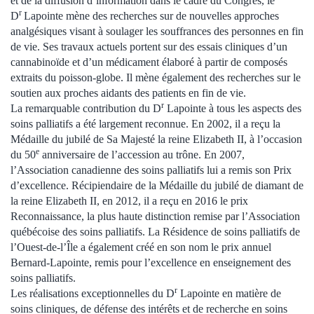
et de la diffusion d’information dans le cadre du Congrès, le
r
D
Lapointe mène des recherches sur de nouvelles approches
analgésiques visant à soulager les souffrances des personnes en fin
de vie. Ses travaux actuels portent sur des essais cliniques d’un
cannabinoïde et d’un médicament élaboré à partir de composés
extraits du poisson-globe. Il mène également des recherches sur le
soutien aux proches aidants des patients en fin de vie.
r
La remarquable contribution du D
Lapointe à tous les aspects des
soins palliatifs a été largement reconnue. En 2002, il a reçu la
Médaille du jubilé de Sa Majesté la reine Elizabeth II, à l’occasion
e
du 50
anniversaire de l’accession au trône. En 2007,
l’Association canadienne des soins palliatifs lui a remis son Prix
d’excellence. Récipiendaire de la Médaille du jubilé de diamant de
la reine Elizabeth II, en 2012, il a reçu en 2016 le prix
Reconnaissance, la plus haute distinction remise par l’Association
québécoise des soins palliatifs. La Résidence de soins palliatifs de
l’Ouest-de-l’Île a également créé en son nom le prix annuel
Bernard-Lapointe, remis pour l’excellence en enseignement des
soins palliatifs.
r
Les réalisations exceptionnelles du D
Lapointe en matière de
soins cliniques, de défense des intérêts et de recherche en soins