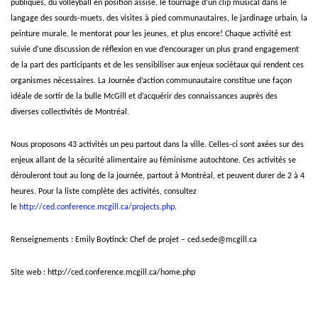
publiques, du volleyball en position assise, le tournage d’un clip musical dans le
langage des sourds-muets, des visites à pied communautaires, le jardinage urbain, la
peinture murale, le mentorat pour les jeunes, et plus encore! Chaque activité est
suivie d’une discussion de réflexion en vue d’encourager un plus grand engagement
de la part des participants et de les sensibiliser aux enjeux sociétaux qui rendent ces
organismes nécessaires. La Journée d’action communautaire constitue une façon
idéale de sortir de la bulle McGill et d’acquérir des connaissances auprès des
diverses collectivités de Montréal.
Nous proposons 43 activités un peu partout dans la ville. Celles-ci sont axées sur des
enjeux allant de la sécurité alimentaire au féminisme autochtone. Ces activités se
dérouleront tout au long de la journée, partout à Montréal, et peuvent durer de 2 à 4
heures. Pour la liste complète des activités, consultez
le
http://ced.conference.mcgill.ca/projects.php
.
Renseignements : Emily Boytinck: Chef de projet –
ced.sede@mcgill.ca
Site web :
http://ced.conference.mcgill.ca/home.php