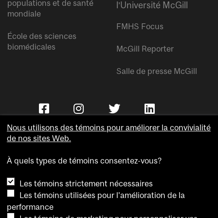
populations et de santé
l’Université McGill
mondiale
FMHS Focus
École des sciences
biomédicales
McGill Reporter
Salle de presse McGill
Nous utilisons des témoins pour améliorer la convivialité
de nos sites Web.
À quels types de témoins consentez-vous?
Copyright © Université McGill.
Les témoins strictement nécessaires
Accessibilité
Les témoins utilisées pour l'amélioration de la
Confidentialité
performance
Avis sur les témoins