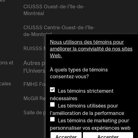
CIUSSS Ouest-de-l’île-de-
Montréal
CIUSSS Centre-Ouest-de-l’île-
de-Montréal
Nous utilisons des témoins pour
RUISSS McGill
améliorer la convivialité de nos sites
Web.
ons et
Autres publications de
À quels types de témoins
l’Université McGill
consentez-vous?
cales
FMHS Focus
Les témoins strictement
McGill Reporter
nécessaires
Les témoins utilisées pour
Salle de presse McGill
l'amélioration de la performance
Les témoins de marketing pour
personnaliser vos expériences web
Accepter
Accepter