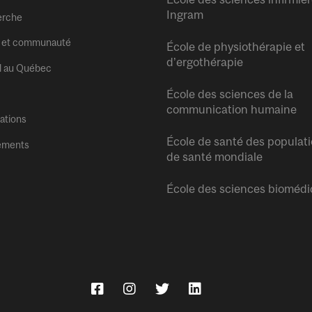
Ingram
erche
 et communauté
École de physiothérapie et
d’ergothérapie
l au Québec
École des sciences de la
communication humaine
tations
École de santé des populati
ements
de santé mondiale
École des sciences biomédi