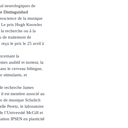
ital neurologiques de
r Distinguished
roscience de la musique
on. Le prix Hugh Knowles
 la recherche ou à la
u de traitement de
reçu le prix le 25 avril à
ncernant la
èmes auditif et moteur, la
dans le cerveau bilingue,
de stimulants, et
e de recherche James
 il est membre associé au
le de musique Schulich
lle Peretz, le laboratoire
e l’Université McGill et
dation IPSEN en plasticité