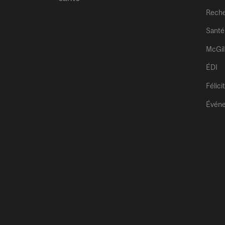
Rech
Santé
McGil
ÉDI
Félici
Évén