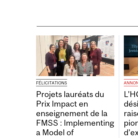
FÉLICITATIONS
ANNO
Projets lauréats du
L’H
Prix Impact en
dés
enseignement de la
rais
FMSS : Implementing
pio
a Model of
d’e