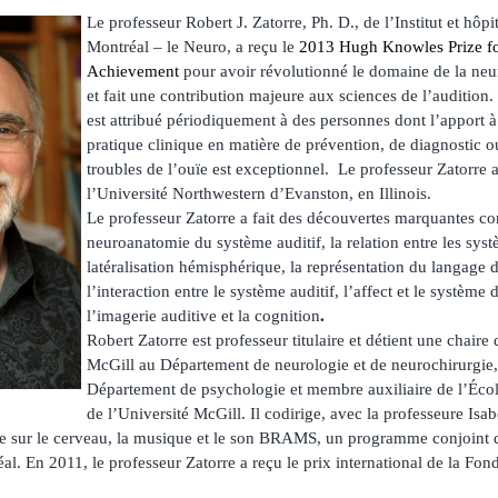
Le professeur Robert J. Zatorre, Ph. D., de l’Institut et hôp
Montréal – le Neuro, a reçu le
2013 Hugh Knowles Prize fo
Achievement
pour avoir révolutionné le domaine de la neu
et fait une contribution majeure aux sciences de l’auditi
est attribué périodiquement à des personnes dont l’apport à
pratique clinique en matière de prévention, de diagnostic o
troubles de l’ouïe est exceptionnel. Le professeur Zatorre a 
l’Université Northwestern d’Evanston, en Illinois.
Le professeur Zatorre a fait des découvertes marquantes co
neuroanatomie du système auditif, la relation entre les syst
latéralisation hémisphérique, la représentation du langage 
l’interaction entre le système auditif, l’affect et le système 
.
l’imagerie auditive et la cognition
Robert Zatorre est professeur titulaire et détient une chair
McGill au Département de neurologie et de neurochirurgie,
Département de psychologie et membre auxiliaire de l’Éco
de l’Université McGill. Il codirige, avec la professeure Isabe
he sur le cerveau, la musique et le son BRAMS, un programme conjoint d
al. En 2011, le professeur Zatorre a reçu le prix international de la Fon