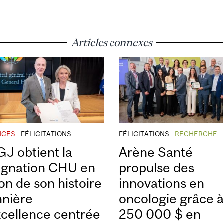
Articles connexes
NCES
FÉLICITATIONS
FÉLICITATIONS
RECHERCHE
GJ obtient la
Arène Santé
ignation CHU en
propulse des
on de son histoire
innovations en
nnière
oncologie grâce 
xcellence centrée
250 000 $ en