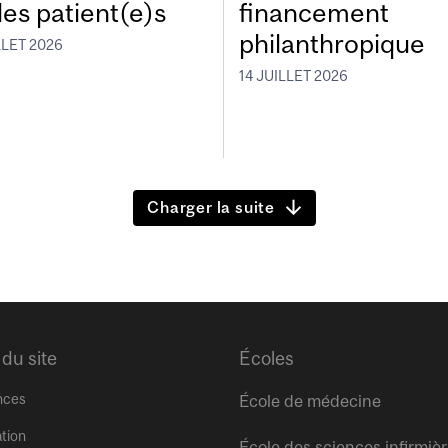
les patient(e)s
financement
philanthropique
LLET 2026
14 JUILLET 2026
Charger la suite
 du site
Écoles
nces
École de médecine
tion
École des sciences infirmiè