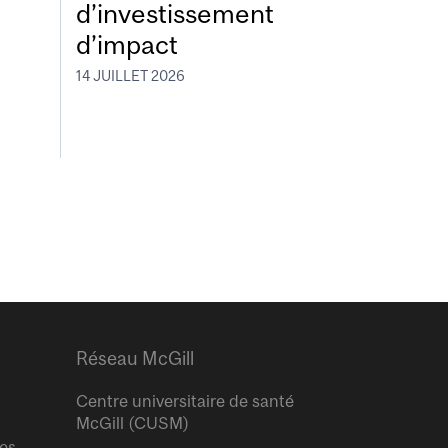
d’investissement
d’impact
14 JUILLET 2026
Réseau McGill
Centre universitaire de santé
McGill (CUSM)
res