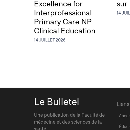
Excellence for
sur 
Interprofessional
14 JUI
Primary Care NP
Clinical Education
14 JUILLET 2026
Le Bulletel
Liens
Une publication de la Faculté de
Anno
médecine et des sciences de la
Éduca
santé