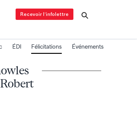
Recevoir l’infolettre
c
ÉDI
Félicitations
Événements
nowles
 Robert