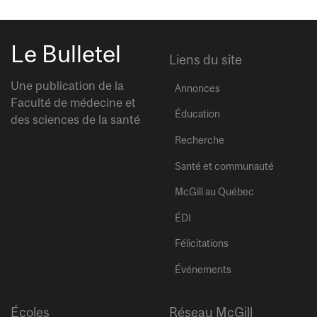
Le Bulletel
Liens du site
Une publication de la
Annonces
Faculté de médecine et
Éducation
des sciences de la santé
Recherche
Santé et communauté
McGill au Québec
ÉDI
Félicitations
Événements
Écoles
Réseau McGill