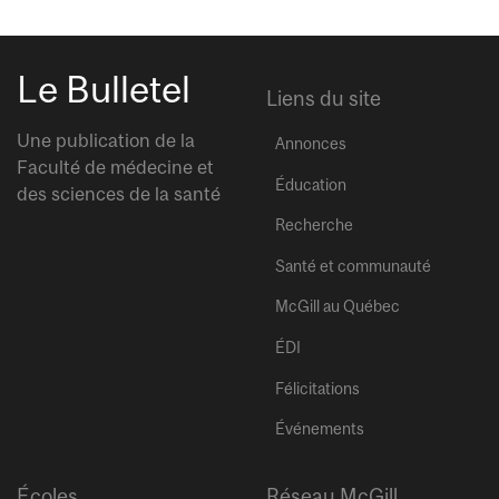
Le Bulletel
Liens du site
Une publication de la
Annonces
Faculté de médecine et
Éducation
des sciences de la santé
Recherche
Santé et communauté
McGill au Québec
ÉDI
Félicitations
Événements
Écoles
Réseau McGill