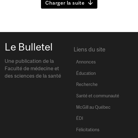
Charger la suite
Le Bulletel
Liens du site
Une publication de la
Annonces
Faculté de médecine et
Éducation
des sciences de la santé
Recherche
Santé et communauté
McGill au Québec
ÉDI
Félicitations