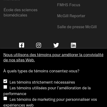
FMHS Focus
École des sciences
biomédicales
McGill Reporter
Salle de presse McGill
Nous utilisons des témoins pour améliorer la convivialité
de nos sites Web.
À quels types de témoins consentez-vous?
Copyright © Université McGill.
Les témoins strictement nécessaires
Accessibilité
Les témoins utilisées pour l'amélioration de la
Confidentialité
performance
Avis sur les témoins
Les témoins de marketing pour personnaliser vos
expériences web
Paramètres des témoins