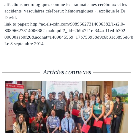
affections neurologiques comme les traumatismes cérébraux et les
accidents vasculaires cérébraux hémorragiques », explique le Dr
David.
link to paper: http://ac.els-cdn.com/S0896627314006382/1-s2.0-
S0896627314006382-main.pdf?_tid=2b94721e-344a-11e4-b302-
00000aab0f26&acdnat=1409845569_17b753958d9c6b31c3895d64f
Le 8 septembre 2014
Articles connexes