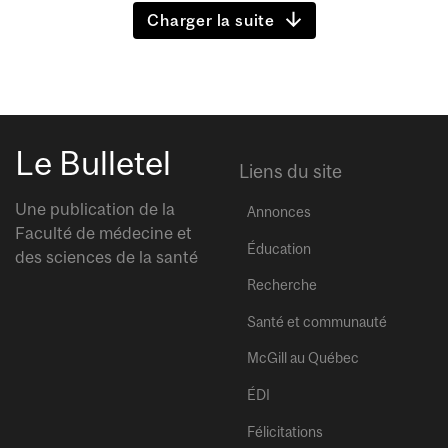
Charger la suite
Le Bulletel
Liens du site
Une publication de la
Annonces
Faculté de médecine et
Éducation
des sciences de la santé
Recherche
Santé et communauté
McGill au Québec
ÉDI
Félicitations