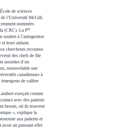
’École de sciences
 de l’Université McGill,
 récemment nommées
re
ada (CRC). La P
n soutien à l’autogestion
 et leurs aidants
eaux chercheurs reconnus
venir des chefs de file
nt assorties d’un
ns, renouvelable une
niversités canadiennes à
et émergents de calibre
ambert exerçait comme
n contact avec des patients
nt besoin, où ils trouvent
onique », explique la
utonomie aux patients et
 avoir un puissant effet