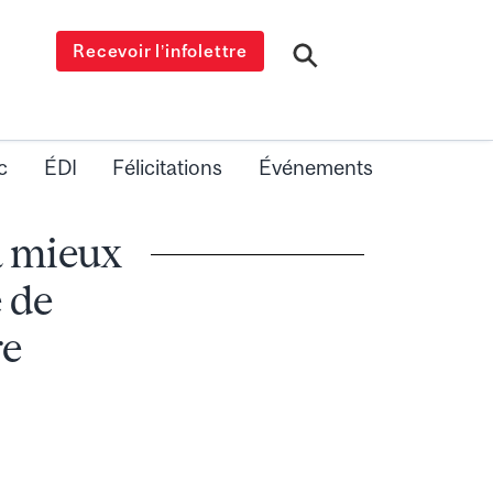
Recevoir l’infolettre
c
ÉDI
Félicitations
Événements
 à mieux
e de
re