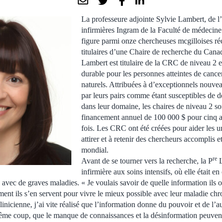
La professeure adjointe Sylvie Lambert, de l
infirmières Ingram de la Faculté de médecine
figure parmi onze chercheuses mcgilloises
titulaires d’une Chaire de recherche du Can
Lambert est titulaire de la CRC de niveau 2 e
durable pour les personnes atteintes de cancer
naturels. Attribuées à d’exceptionnels nouv
par leurs pairs comme étant susceptibles de de
dans leur domaine, les chaires de niveau 2 so
financement annuel de 100 000 $ pour cinq a
fois. Les CRC ont été créées pour aider les u
attirer et à retenir des chercheurs accomplis 
mondial.
re
Avant de se tourner vers la recherche, la P
L
infirmière aux soins intensifs, où elle était e
s avec de graves maladies. « Je voulais savoir de quelle information ils o
ment ils s’en servent pour vivre le mieux possible avec leur maladie chr
icienne, j’ai vite réalisé que l’information donne du pouvoir et de l’a
même coup, que le manque de connaissances et la désinformation peuvent