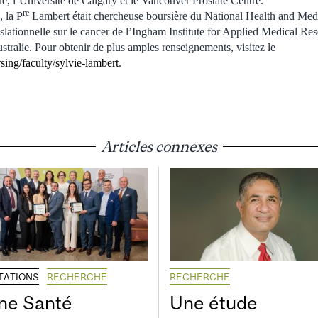
, l’Université de Calgary et le Vancouver Prostate Centre.
re
, la P
Lambert était chercheuse boursière du National Health and Med
slationnelle sur le cancer de l’Ingham Institute for Applied Medical Res
ralie. Pour obtenir de plus amples renseignements, visitez le
sing/faculty/sylvie-lambert
.
Articles connexes
ITATIONS
RECHERCHE
RECHERCHE
ne Santé
Une étude