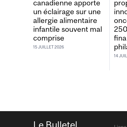
canadienne apporte
pro
un éclairage sur une
inn
allergie alimentaire
onc
infantile souvent mal
250
comprise
fin
phi
15 JUILLET 2026
14 JUI
Le Bulletel