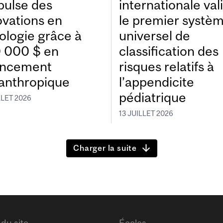
pulse des
internationale val
ovations en
le premier systè
ologie grâce à
universel de
 000 $ en
classification des
ancement
risques relatifs à
lanthropique
l’appendicite
pédiatrique
LLET 2026
13 JUILLET 2026
Charger la suite