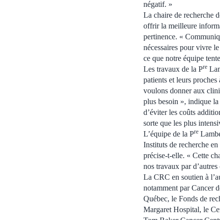
négatif. »
La chaire de recherche d
offrir la meilleure infor
pertinence. « Communiquer
nécessaires pour vivre le
ce que notre équipe tente
re
Les travaux de la P
Lamb
patients et leurs proches
voulons donner aux clinic
plus besoin », indique l
d’éviter les coûts additi
sorte que les plus intens
re
L’équipe de la P
Lamber
Instituts de recherche e
précise-t-elle. « Cette c
nos travaux par d’autres
La CRC en soutien à l’aut
notamment par Cancer de 
Québec, le Fonds de rech
Margaret Hospital, le Ce