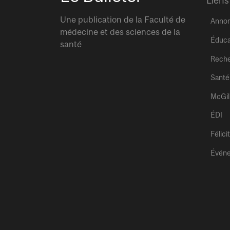
Liens
Une publication de la Faculté de
Anno
médecine et des sciences de la
Éduca
santé
Rech
Santé
McGil
ÉDI
Félici
Évén