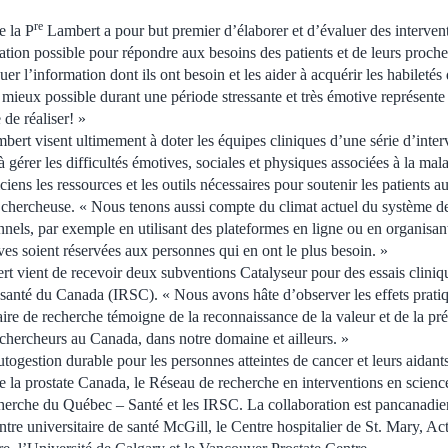
re
e la P
Lambert a pour but premier d’élaborer et d’évaluer des intervent
mation possible pour répondre aux besoins des patients et de leurs proch
 l’information dont ils ont besoin et les aider à acquérir les habiletés
 mieux possible durant une période stressante et très émotive représente 
 de réaliser! »
ert visent ultimement à doter les équipes cliniques d’une série d’inter
 à gérer les difficultés émotives, sociales et physiques associées à la m
iens les ressources et les outils nécessaires pour soutenir les patients a
a chercheuse. « Nous tenons aussi compte du climat actuel du système de
onnels, par exemple en utilisant des plateformes en ligne ou en organisant
ives soient réservées aux personnes qui en ont le plus besoin. »
t vient de recevoir deux subventions Catalyseur pour des essais cliniq
n santé du Canada (IRSC). « Nous avons hâte d’observer les effets pratiq
haire de recherche témoigne de la reconnaissance de la valeur et de la pré
 chercheurs au Canada, dans notre domaine et ailleurs. »
ogestion durable pour les personnes atteintes de cancer et leurs aidants
la prostate Canada, le Réseau de recherche en interventions en science
erche du Québec – Santé et les IRSC. La collaboration est pancanadien
ntre universitaire de santé McGill, le Centre hospitalier de St. Mary, A