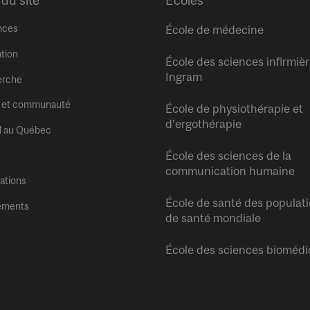
 du site
Écoles
nces
École de médecine
tion
École des sciences infirmiè
Ingram
erche
 et communauté
École de physiothérapie et
d’ergothérapie
l au Québec
École des sciences de la
communication humaine
tations
École de santé des populati
ements
de santé mondiale
École des sciences biomédi